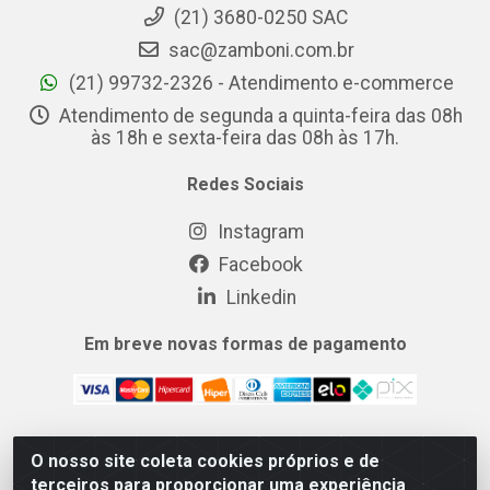
(21) 3680-0250 SAC
sac@zamboni.com.br
(21) 99732-2326 - Atendimento e-commerce
Atendimento de segunda a quinta-feira das 08h
às 18h e sexta-feira das 08h às 17h.
Redes Sociais
Instagram
Facebook
Linkedin
Em breve novas formas de pagamento
O nosso site coleta cookies próprios e de
MIX CERTO DISTRIBUIDORA DE COSMÉTICOS ALIMENTOS E
terceiros para proporcionar uma experiência