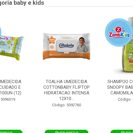
goria baby e kids
UMEDECIDA
TOALHA UMEDECIDA
SHAMPOO C
CUIDADO E
COTTONBABY FLIPTOP
SNOOPY BAB
100UN (12)
HIDRATACAO INTENSA
CAMOMILA
12X10...
 5096019
Código:
Código: 5092760