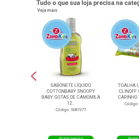
Tudo o que sua loja precisa na cate
Veja mais
UMEDECIDA
SABONETE LÍQUIDO
TOALHA 
BY FLIPTOP
COTTONBABY SNOOPY
CLINOFF 
O DA PELE
BABY GOTAS DE CAMOMILA
CARINHO 
100UN
12...
Código:
: 5092759
Código: 5087377