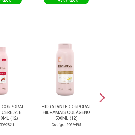
PREÇO
VER PREÇO
VER 
E CORPORAL
HIDRATANTE CORPORAL
HIDRATANTE
 CEREJA E
HIDRAMAIS COLÁGENO
HIDRAMAIS N
0ML (12)
500ML (12)
500ML
 5092321
Código: 5029495
Código: 