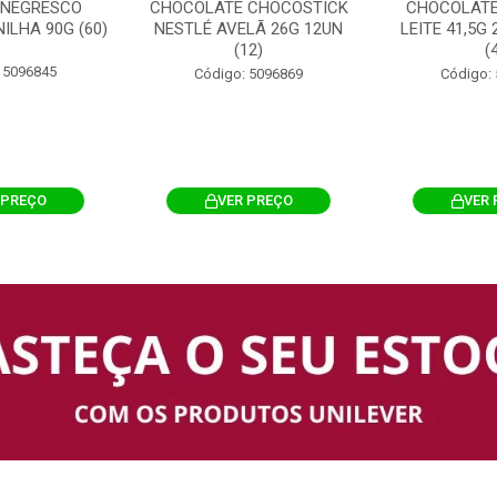
 NEGRESCO
CHOCOLATE CHOCOSTICK
CHOCOLATE
ILHA 90G (60)
NESTLÉ AVELÃ 26G 12UN
LEITE 41,5G
(12)
(
 5096845
Código: 5096869
Código:
 PREÇO
VER PREÇO
VER 