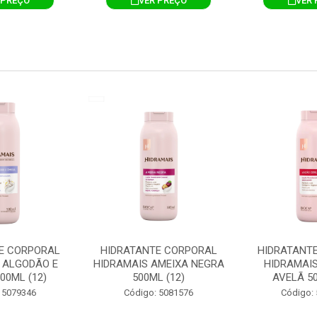
 PREÇO
VER PREÇO
VER 
E CORPORAL
HIDRATANTE CORPORAL
HIDRATANT
 ALGODÃO E
HIDRAMAIS AMEIXA NEGRA
HIDRAMAIS
00ML (12)
500ML (12)
AVELÃ 50
 5079346
Código: 5081576
Código: