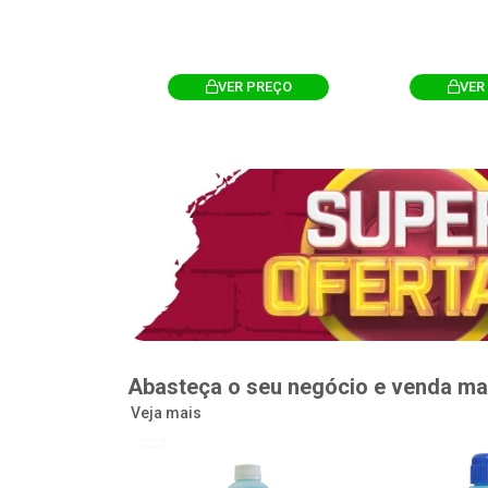
R PREÇO
VER PREÇO
VER
Abasteça o seu negócio e venda ma
Veja mais