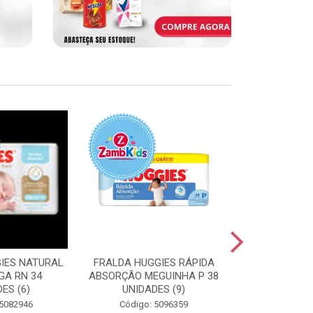
IES NATURAL
FRALDA HUGGIES RÁPIDA
FRALDA HUGG
GA RN 34
ABSORÇÃO MEGUINHA P 38
ABSORÇÃO J
ES (6)
UNIDADES (9)
UNIDAD
 5082946
Código: 5096359
Código: 