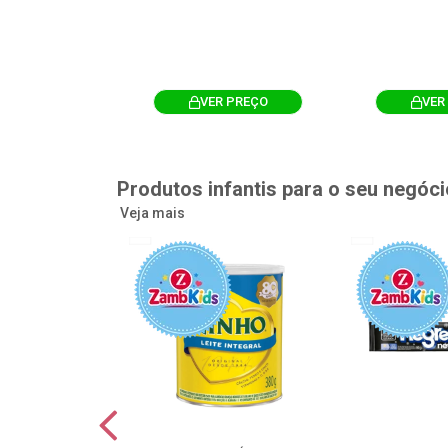
R PREÇO
VER PREÇO
VER
Produtos infantis para o seu negóci
Veja mais