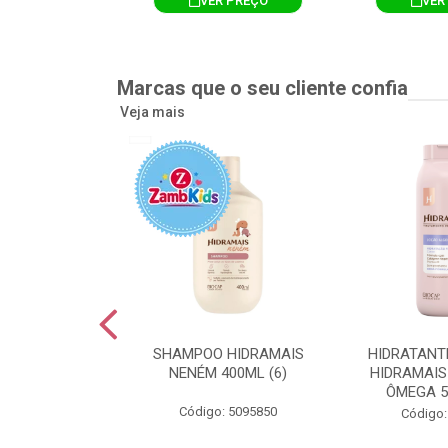
R PREÇO
VER PREÇO
VER
Marcas que o seu cliente confia
Veja mais
TE CORPORAL
SHAMPOO HIDRAMAIS
HIDRATANT
IS AMEIXA
NENÉM 400ML (6)
HIDRAMAIS
500ML (12)
ÔMEGA 5
Código: 5095850
: 5094751
Código: