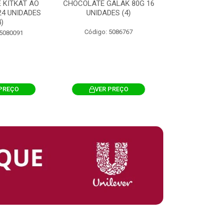
 KITKAT AO
CHOCOLATE GALAK 80G 16
ACHOCOLATA
 24 UNIDADES
UNIDADES (4)
200G CILI
4)
Código: 5086767
Código: 
 5080091
PREÇO
VER PREÇO
VER 