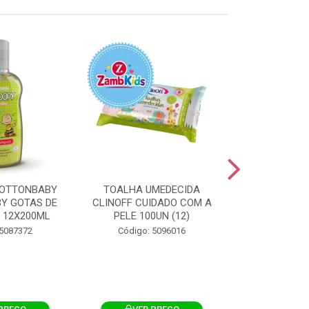
OTTONBABY
TOALHA UMEDECIDA
TOALHA U
Y GOTAS DE
CLINOFF CUIDADO COM A
COTTONBAB
 12X200ML
PELE 100UN (12)
CUIDADO 
12X1
 5087372
Código: 5096016
Código: 