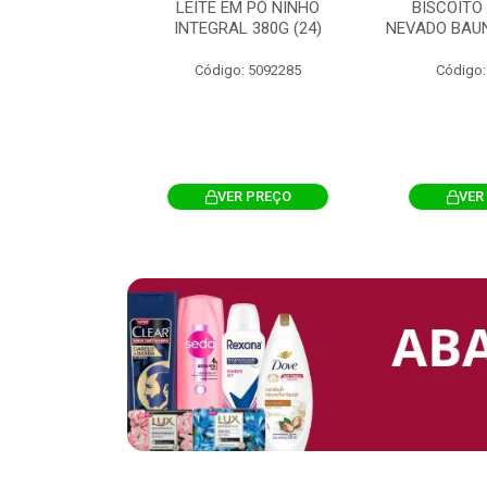
 CHOCOSTICK
LEITE EM PÓ NINHO
BISCOITO
 CARAMELO
INTEGRAL 380G (24)
NEVADO BAUN
4G 12UN (12)
Código: 5092285
Código:
: 5096865
R PREÇO
VER PREÇO
VER