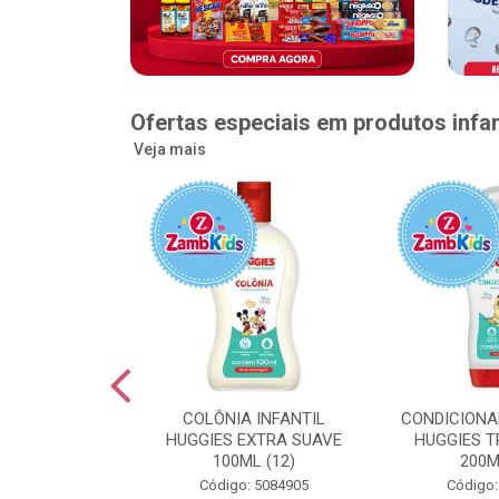
Ofertas especiais em produtos infan
Veja mais
GGIES RÁPIDA
COLÔNIA INFANTIL
CONDICIONA
MEGUINHA XXG
HUGGIES EXTRA SUAVE
HUGGIES T
DADES (6)
100ML (12)
200M
: 5096363
Código: 5084905
Código: