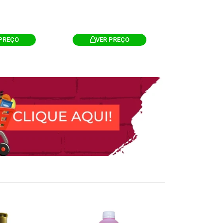
PREÇO
VER PREÇO
VER 