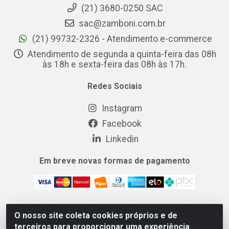
(21) 3680-0250 SAC
sac@zamboni.com.br
(21) 99732-2326 - Atendimento e-commerce
Atendimento de segunda a quinta-feira das 08h
às 18h e sexta-feira das 08h às 17h.
Redes Sociais
Instagram
Facebook
Linkedin
Em breve novas formas de pagamento
O nosso site coleta cookies próprios e de
MIX CERTO DISTRIBUIDORA DE COSMÉTICOS ALIMENTOS E
terceiros para proporcionar uma experiência