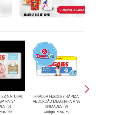
IES NATURAL
FRALDA HUGGIES RÁPIDA
FRALDA HUGG
GA RN 34
ABSORÇÃO MEGUINHA P 38
ABSORÇÃO J
ES (6)
UNIDADES (9)
UNIDAD
 5082946
Código: 5096359
Código: 