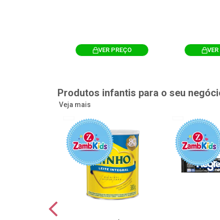
R PREÇO
VER PREÇO
VER
Produtos infantis para o seu negóci
Veja mais