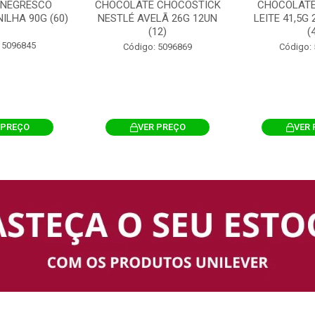
 NEGRESCO
CHOCOLATE CHOCOSTICK
CHOCOLATE
ILHA 90G (60)
NESTLÉ AVELÃ 26G 12UN
LEITE 41,5G
(12)
(
 5096845
Código: 5096869
Código:
 PREÇO
VER PREÇO
VER 