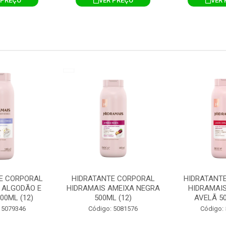
 PREÇO
VER PREÇO
VER 
E CORPORAL
HIDRATANTE CORPORAL
HIDRATANT
 ALGODÃO E
HIDRAMAIS AMEIXA NEGRA
HIDRAMAIS
00ML (12)
500ML (12)
AVELÃ 50
 5079346
Código: 5081576
Código: