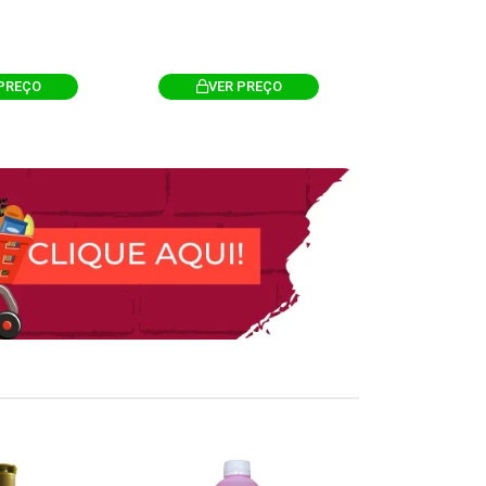
PREÇO
VER PREÇO
VER 