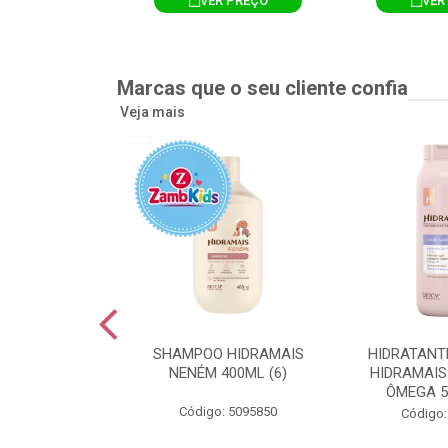
R PREÇO
VER PREÇO
VER
Marcas que o seu cliente confia
Veja mais
TE CORPORAL
SHAMPOO HIDRAMAIS
HIDRATANT
IS AMEIXA
NENÉM 400ML (6)
HIDRAMAIS
500ML (12)
ÔMEGA 5
Código: 5095850
: 5094751
Código: