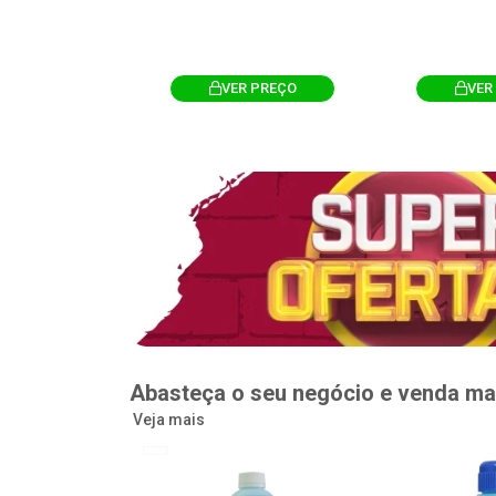
R PREÇO
VER PREÇO
VER
Abasteça o seu negócio e venda ma
Veja mais