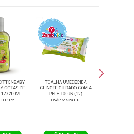
OTTONBABY
TOALHA UMEDECIDA
TOALHA U
Y GOTAS DE
CLINOFF CUIDADO COM A
COTTONBAB
 12X200ML
PELE 100UN (12)
CUIDADO 
12X1
 5087372
Código: 5096016
Código: 