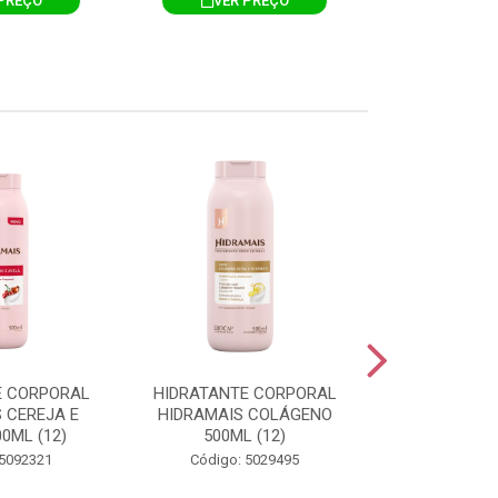
PREÇO
VER PREÇO
VER 
E CORPORAL
HIDRATANTE CORPORAL
HIDRATANTE
 CEREJA E
HIDRAMAIS COLÁGENO
HIDRAMAIS N
0ML (12)
500ML (12)
500ML
 5092321
Código: 5029495
Código: 