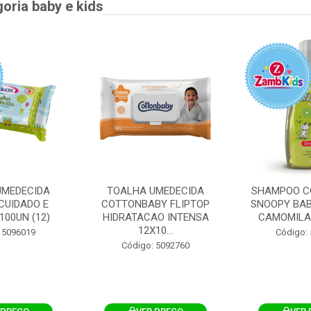
goria baby e kids
UMEDECIDA
TOALHA UMEDECIDA
SHAMPOO C
CUIDADO E
COTTONBABY FLIPTOP
SNOOPY BAB
100UN (12)
HIDRATACAO INTENSA
CAMOMILA
12X10...
 5096019
Código:
Código: 5092760