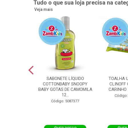
Tudo o que sua loja precisa na cate
Veja mais
UMEDECIDA
SABONETE LÍQUIDO
TOALHA 
BY FLIPTOP
COTTONBABY SNOOPY
CLINOFF 
O DA PELE
BABY GOTAS DE CAMOMILA
CARINHO 
100UN
12...
Código:
: 5092759
Código: 5087377