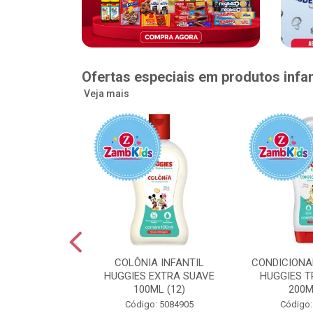
Ofertas especiais em produtos infan
Veja mais
GGIES RÁPIDA
COLÔNIA INFANTIL
CONDICIONA
MEGUINHA XXG
HUGGIES EXTRA SUAVE
HUGGIES T
DADES (6)
100ML (12)
200M
: 5096363
Código: 5084905
Código: