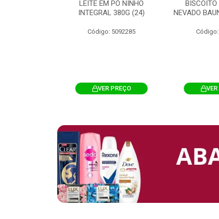
 CHOCOSTICK
LEITE EM PÓ NINHO
BISCOITO
 CARAMELO
INTEGRAL 380G (24)
NEVADO BAUN
4G 12UN (12)
Código: 5092285
Código:
: 5096865
R PREÇO
VER PREÇO
VER