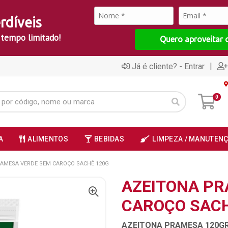
rdíveis
 tempo limitado!
Quero aproveitar 
|
Já é cliente? - Entrar
0
A
ALIMENTOS
BEBIDAS
LIMPEZA / MANUTEN
RAMESA VERDE SEM CAROÇO SACHÊ 120G
AZEITONA PR
CAROÇO SACH
AZEITONA PRAMESA 120GR 