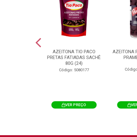
NA PALISTINHA
AZEITONA TIO PACO
AZEITONA 
E SACHÊ 80G
PRETAS FATIADAS SACHÊ
PRAME
80G (24)
igo: 5087640
Código
Código: 5080177
VER PREÇO
VER PREÇO
VE