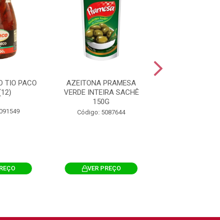
 TIO PACO
AZEITONA PRAMESA
AZEITONA PAL
(12)
VERDE INTEIRA SACHÊ
VERDE SACH
150G
5091549
Código: 508
Código: 5087644
PREÇO
VER PREÇO
VER PRE