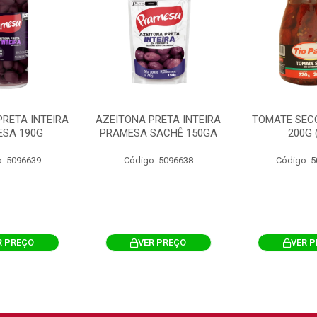
PRETA INTEIRA
AZEITONA PRETA INTEIRA
TOMATE SECO
SA 190G
PRAMESA SACHÊ 150GA
200G 
: 5096639
Código: 5096638
Código: 
R PREÇO
VER PREÇO
VER 