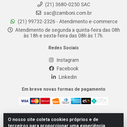
(21) 3680-0250 SAC
sac@zamboni.com.br
(21) 99732-2326 - Atendimento e-commerce
Atendimento de segunda a quinta-feira das 08h
às 18h e sexta-feira das 08h às 17h.
Redes Sociais
Instagram
Facebook
Linkedin
Em breve novas formas de pagamento
O nosso site coleta cookies próprios e de
MIX CERTO DISTRIBUIDORA DE COSMÉTICOS ALIMENTOS E
terceiros para proporcionar uma experiência