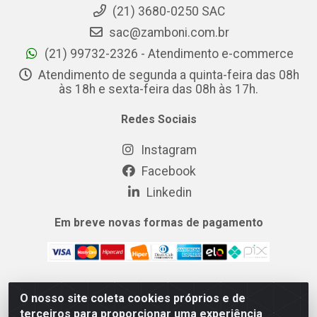
(21) 3680-0250 SAC
sac@zamboni.com.br
(21) 99732-2326 - Atendimento e-commerce
Atendimento de segunda a quinta-feira das 08h
às 18h e sexta-feira das 08h às 17h.
Redes Sociais
Instagram
Facebook
Linkedin
Em breve novas formas de pagamento
O nosso site coleta cookies próprios e de
MIX CERTO DISTRIBUIDORA DE COSMÉTICOS ALIMENTOS E
terceiros para proporcionar uma experiência