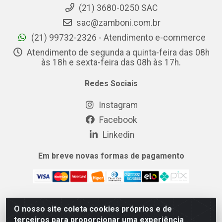
(21) 3680-0250 SAC
sac@zamboni.com.br
(21) 99732-2326 - Atendimento e-commerce
Atendimento de segunda a quinta-feira das 08h
às 18h e sexta-feira das 08h às 17h.
Redes Sociais
Instagram
Facebook
Linkedin
Em breve novas formas de pagamento
O nosso site coleta cookies próprios e de
MIX CERTO DISTRIBUIDORA DE COSMÉTICOS ALIMENTOS E
terceiros para proporcionar uma experiência