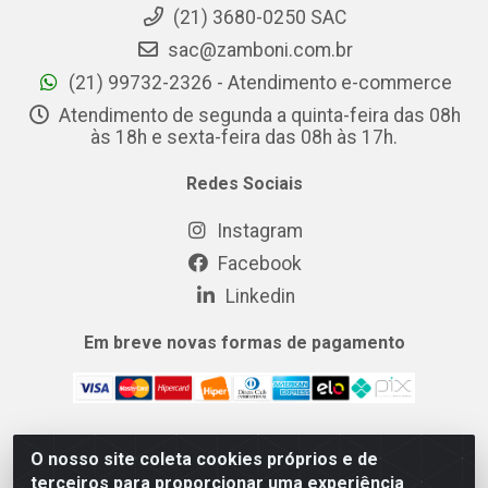
(21) 3680-0250 SAC
sac@zamboni.com.br
(21) 99732-2326 - Atendimento e-commerce
Atendimento de segunda a quinta-feira das 08h
às 18h e sexta-feira das 08h às 17h.
Redes Sociais
Instagram
Facebook
Linkedin
Em breve novas formas de pagamento
O nosso site coleta cookies próprios e de
MIX CERTO DISTRIBUIDORA DE COSMÉTICOS ALIMENTOS E
terceiros para proporcionar uma experiência