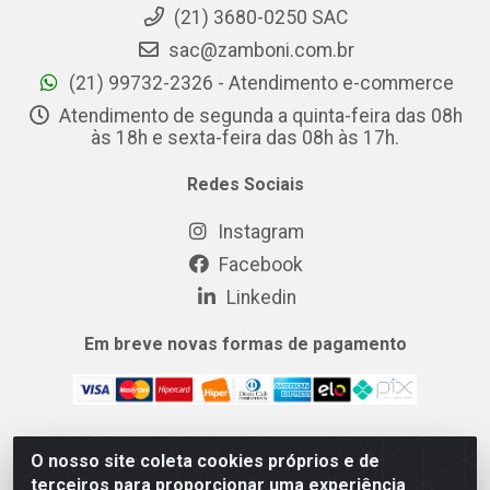
(21) 3680-0250 SAC
sac@zamboni.com.br
(21) 99732-2326 - Atendimento e-commerce
Atendimento de segunda a quinta-feira das 08h
às 18h e sexta-feira das 08h às 17h.
Redes Sociais
Instagram
Facebook
Linkedin
Em breve novas formas de pagamento
O nosso site coleta cookies próprios e de
MIX CERTO DISTRIBUIDORA DE COSMÉTICOS ALIMENTOS E
terceiros para proporcionar uma experiência