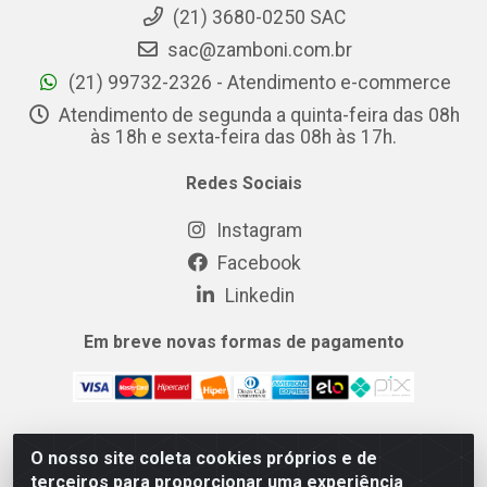
(21) 3680-0250 SAC
sac@zamboni.com.br
(21) 99732-2326 - Atendimento e-commerce
Atendimento de segunda a quinta-feira das 08h
às 18h e sexta-feira das 08h às 17h.
Redes Sociais
Instagram
Facebook
Linkedin
Em breve novas formas de pagamento
O nosso site coleta cookies próprios e de
MIX CERTO DISTRIBUIDORA DE COSMÉTICOS ALIMENTOS E
terceiros para proporcionar uma experiência