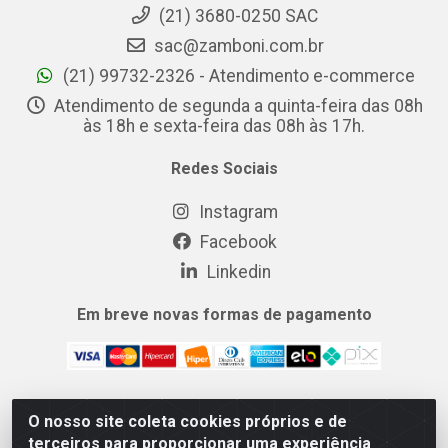
(21) 3680-0250 SAC
sac@zamboni.com.br
(21) 99732-2326 - Atendimento e-commerce
Atendimento de segunda a quinta-feira das 08h
às 18h e sexta-feira das 08h às 17h.
Redes Sociais
Instagram
Facebook
Linkedin
Em breve novas formas de pagamento
O nosso site coleta cookies próprios e de
MIX CERTO DISTRIBUIDORA DE COSMÉTICOS ALIMENTOS E
terceiros para proporcionar uma experiência