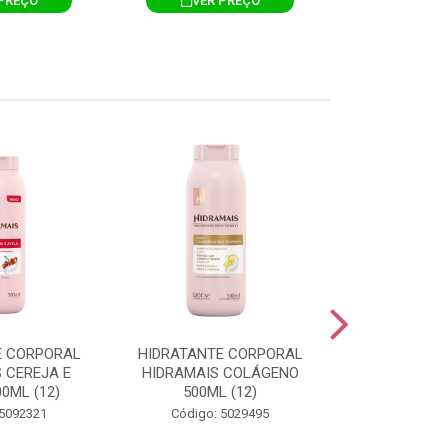
PREÇO
VER PREÇO
VER 
E CORPORAL
HIDRATANTE CORPORAL
HIDRATANTE
 CEREJA E
HIDRAMAIS COLÁGENO
HIDRAMAIS N
0ML (12)
500ML (12)
500ML
 5092321
Código: 5029495
Código: 