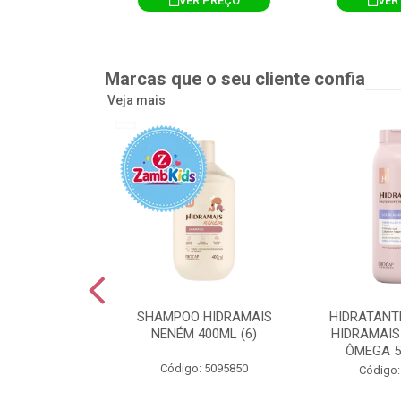
R PREÇO
VER PREÇO
VER
Marcas que o seu cliente confia
Veja mais
TE CORPORAL
SHAMPOO HIDRAMAIS
HIDRATANT
IS AMEIXA
NENÉM 400ML (6)
HIDRAMAIS
500ML (12)
ÔMEGA 5
Código: 5095850
: 5094751
Código: