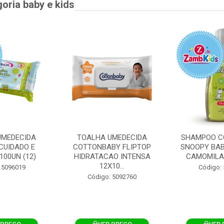
goria baby e kids
UMEDECIDA
TOALHA UMEDECIDA
SHAMPOO C
CUIDADO E
COTTONBABY FLIPTOP
SNOOPY BAB
100UN (12)
HIDRATACAO INTENSA
CAMOMILA
12X10...
 5096019
Código:
Código: 5092760