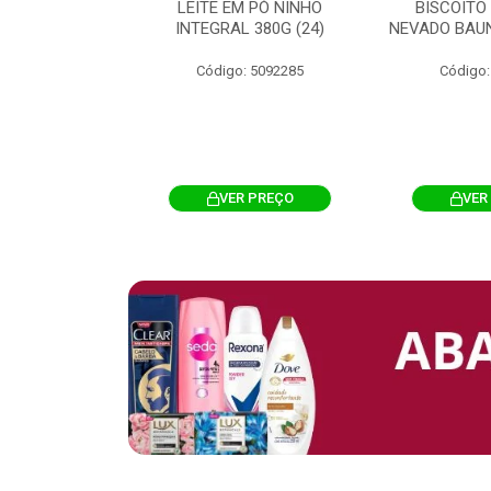
 CHOCOSTICK
LEITE EM PÓ NINHO
BISCOITO
 CARAMELO
INTEGRAL 380G (24)
NEVADO BAUN
4G 12UN (12)
Código: 5092285
Código:
: 5096865
R PREÇO
VER PREÇO
VER