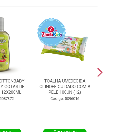
OTTONBABY
TOALHA UMEDECIDA
TOALHA U
Y GOTAS DE
CLINOFF CUIDADO COM A
COTTONBAB
 12X200ML
PELE 100UN (12)
CUIDADO 
12X1
 5087372
Código: 5096016
Código: 