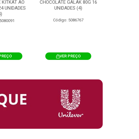
 KITKAT AO
CHOCOLATE GALAK 80G 16
ACHOCOLATA
 24 UNIDADES
UNIDADES (4)
200G CILI
4)
Código: 5086767
Código: 
 5080091
PREÇO
VER PREÇO
VER 