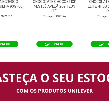
 NEGRESCO
CHOCOLATE CHOCOSTICK
CHOCOLATE
ILHA 90G (60)
NESTLÉ AVELÃ 26G 12UN
LEITE 41,5G
(12)
(
 5096845
Código: 5096869
Código:
 PREÇO
VER PREÇO
VER 