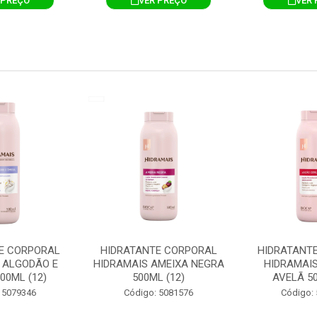
 PREÇO
VER PREÇO
VER 
E CORPORAL
HIDRATANTE CORPORAL
HIDRATANT
 ALGODÃO E
HIDRAMAIS AMEIXA NEGRA
HIDRAMAIS
00ML (12)
500ML (12)
AVELÃ 50
 5079346
Código: 5081576
Código: