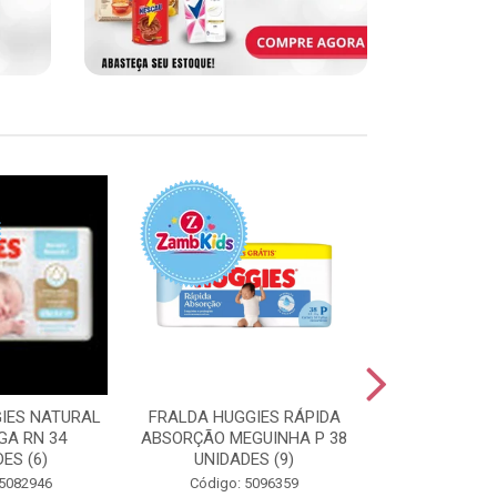
IES NATURAL
FRALDA HUGGIES RÁPIDA
FRALDA HUGG
GA RN 34
ABSORÇÃO MEGUINHA P 38
ABSORÇÃO J
ES (6)
UNIDADES (9)
UNIDAD
 5082946
Código: 5096359
Código: 