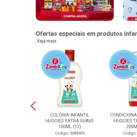
Ofertas especiais em produtos infan
Veja mais
GGIES RÁPIDA
COLÔNIA INFANTIL
CONDICIONA
MEGUINHA XXG
HUGGIES EXTRA SUAVE
HUGGIES T
DADES (6)
100ML (12)
200M
: 5096363
Código: 5084905
Código: