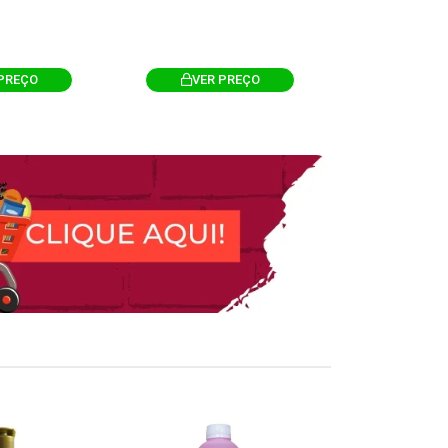
PREÇO
VER PREÇO
VER 