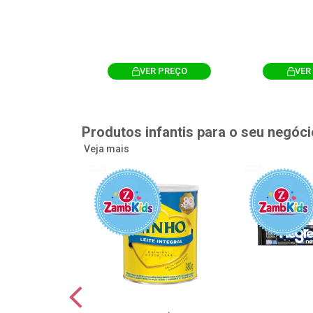
R PREÇO
VER PREÇO
VER
Produtos infantis para o seu negóci
Veja mais