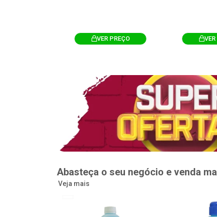
R PREÇO
VER PREÇO
VER
Abasteça o seu negócio e venda ma
Veja mais