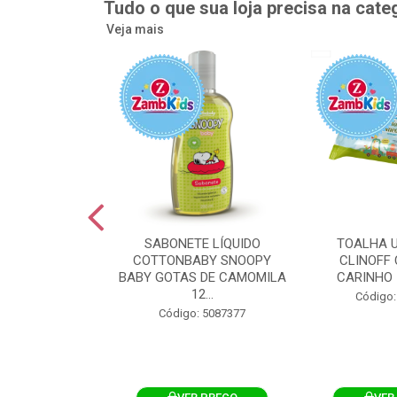
Tudo o que sua loja precisa na cate
Veja mais
UMEDECIDA
SABONETE LÍQUIDO
TOALHA 
BY FLIPTOP
COTTONBABY SNOOPY
CLINOFF 
O DA PELE
BABY GOTAS DE CAMOMILA
CARINHO 
100UN
12...
Código:
: 5092759
Código: 5087377