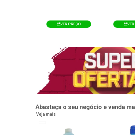
R PREÇO
VER PREÇO
VER
Abasteça o seu negócio e venda ma
Veja mais