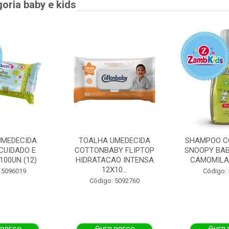
goria baby e kids
UMEDECIDA
TOALHA UMEDECIDA
SHAMPOO C
CUIDADO E
COTTONBABY FLIPTOP
SNOOPY BAB
100UN (12)
HIDRATACAO INTENSA
CAMOMILA
12X10...
 5096019
Código:
Código: 5092760