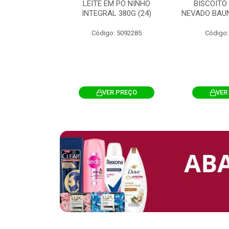
 CHOCOSTICK
LEITE EM PÓ NINHO
BISCOITO
 CARAMELO
INTEGRAL 380G (24)
NEVADO BAUN
4G 12UN (12)
Código: 5092285
Código:
: 5096865
R PREÇO
VER PREÇO
VER