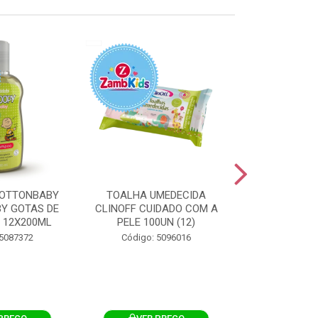
OTTONBABY
TOALHA UMEDECIDA
TOALHA U
Y GOTAS DE
CLINOFF CUIDADO COM A
COTTONBAB
 12X200ML
PELE 100UN (12)
CUIDADO 
12X1
 5087372
Código: 5096016
Código: 