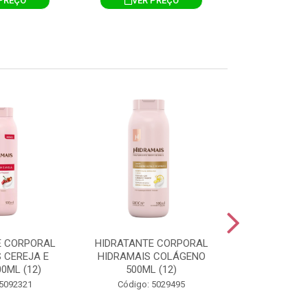
PREÇO
VER PREÇO
VER 
E CORPORAL
HIDRATANTE CORPORAL
HIDRATANTE
 CEREJA E
HIDRAMAIS COLÁGENO
HIDRAMAIS N
0ML (12)
500ML (12)
500ML
 5092321
Código: 5029495
Código: 