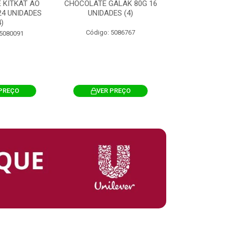
 KITKAT AO
CHOCOLATE GALAK 80G 16
ACHOCOLATA
 24 UNIDADES
UNIDADES (4)
200G CILI
4)
Código: 5086767
Código: 
 5080091
PREÇO
VER PREÇO
VER 