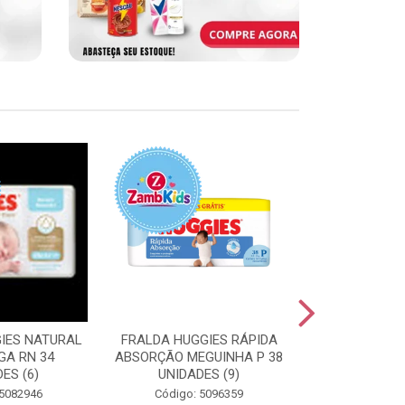
IES NATURAL
FRALDA HUGGIES RÁPIDA
FRALDA HUGG
GA RN 34
ABSORÇÃO MEGUINHA P 38
ABSORÇÃO J
ES (6)
UNIDADES (9)
UNIDAD
 5082946
Código: 5096359
Código: 