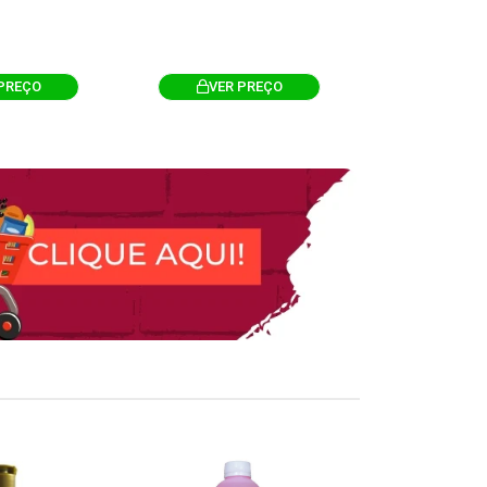
PREÇO
VER PREÇO
VER 