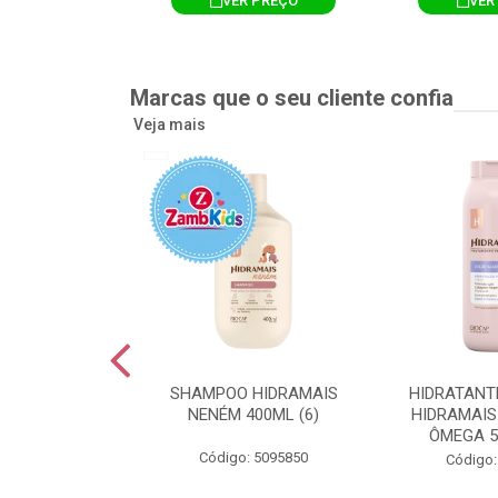
R PREÇO
VER PREÇO
VER
Marcas que o seu cliente confia
Veja mais
TE CORPORAL
SHAMPOO HIDRAMAIS
HIDRATANT
IS AMEIXA
NENÉM 400ML (6)
HIDRAMAIS
500ML (12)
ÔMEGA 5
Código: 5095850
: 5094751
Código: