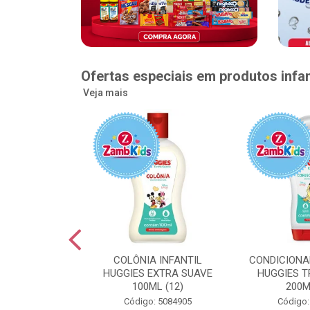
Ofertas especiais em produtos infan
Veja mais
GGIES RÁPIDA
COLÔNIA INFANTIL
CONDICIONA
MEGUINHA XXG
HUGGIES EXTRA SUAVE
HUGGIES T
DADES (6)
100ML (12)
200M
: 5096363
Código: 5084905
Código: