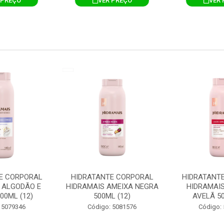
 PREÇO
VER PREÇO
VER 
E CORPORAL
HIDRATANTE CORPORAL
HIDRATANT
 ALGODÃO E
HIDRAMAIS AMEIXA NEGRA
HIDRAMAIS
00ML (12)
500ML (12)
AVELÃ 50
 5079346
Código: 5081576
Código: