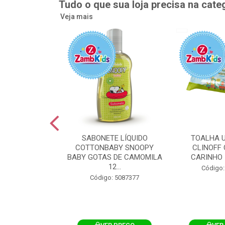
Tudo o que sua loja precisa na cate
Veja mais
UMEDECIDA
SABONETE LÍQUIDO
TOALHA 
BY FLIPTOP
COTTONBABY SNOOPY
CLINOFF 
O DA PELE
BABY GOTAS DE CAMOMILA
CARINHO 
100UN
12...
Código:
: 5092759
Código: 5087377