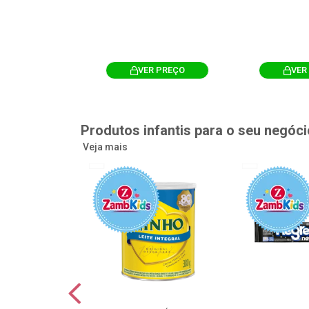
R PREÇO
VER PREÇO
VER
Produtos infantis para o seu negóci
Veja mais