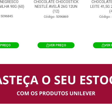
 NEGRESCO
CHOCOLATE CHOCOSTICK
CHOCOLATE
ILHA 90G (60)
NESTLÉ AVELÃ 26G 12UN
LEITE 41,5G
(12)
(
 5096845
Código: 5096869
Código:
 PREÇO
VER PREÇO
VER 