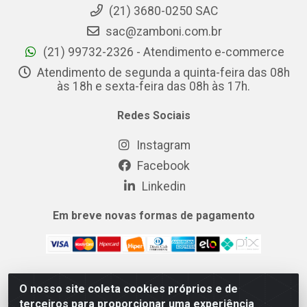
(21) 3680-0250 SAC
sac@zamboni.com.br
(21) 99732-2326 - Atendimento e-commerce
Atendimento de segunda a quinta-feira das 08h
às 18h e sexta-feira das 08h às 17h.
Redes Sociais
Instagram
Facebook
Linkedin
Em breve novas formas de pagamento
O nosso site coleta cookies próprios e de
MIX CERTO DISTRIBUIDORA DE COSMÉTICOS ALIMENTOS E
terceiros para proporcionar uma experiência