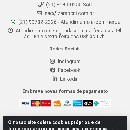
(21) 3680-0250 SAC
sac@zamboni.com.br
(21) 99732-2326 - Atendimento e-commerce
Atendimento de segunda a quinta-feira das 08h
às 18h e sexta-feira das 08h às 17h.
Redes Sociais
Instagram
Facebook
Linkedin
Em breve novas formas de pagamento
O nosso site coleta cookies próprios e de
MIX CERTO DISTRIBUIDORA DE COSMÉTICOS ALIMENTOS E
terceiros para proporcionar uma experiência