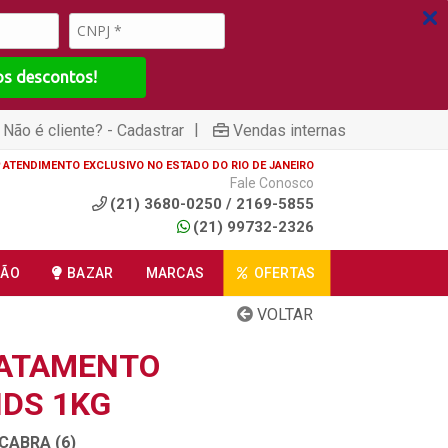
os descontos!
|
Não é cliente? - Cadastrar
Vendas internas
ATENDIMENTO EXCLUSIVO NO ESTADO DO RIO DE JANEIRO
Fale Conosco
(21) 3680-0250 / 2169-5855
(21) 99732-2326
ÇÃO
BAZAR
MARCAS
OFERTAS
VOLTAR
RATAMENTO
DS 1KG
CABRA (6)