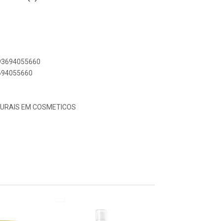
893694055660
3694055660
URAIS EM COSMETICOS