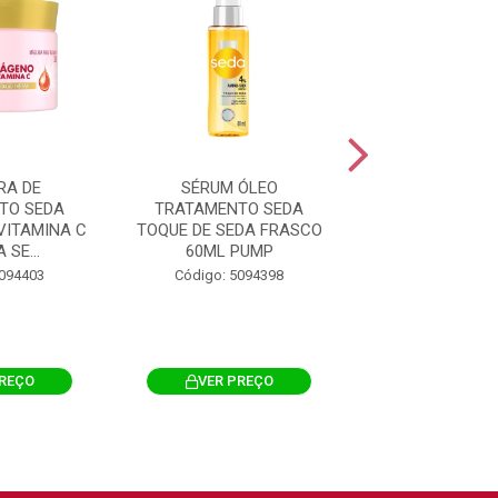
RA DE
SÉRUM ÓLEO
MÁSCARA
TO SEDA
TRATAMENTO SEDA
TRATAMENTO
VITAMINA C
TOQUE DE SEDA FRASCO
TOQUE DE SED
 SE...
60ML PUMP
300G
5094403
Código: 5094398
Código: 509
PREÇO
VER PREÇO
VER PRE