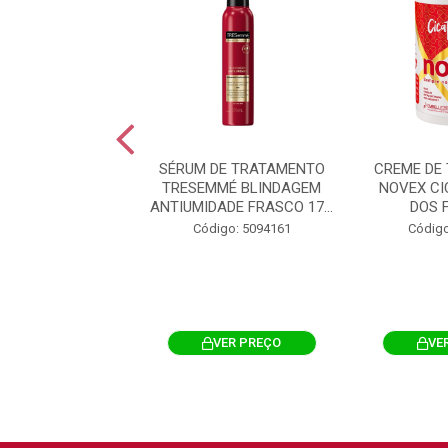
SCARA DE
SÉRUM DE TRATAMENTO
CREME DE
AMENTO SEDA
TRESEMMÉ BLINDAGEM
NOVEX C
 DE SEDA POTE
ANTIUMIDADE FRASCO 17...
DOS 
300G
Código: 5094161
Código
igo: 5094395
VER PREÇO
VER PREÇO
VE