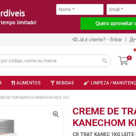
rdíveis
 tempo limitado!
Quero aproveitar 
|
Já é cliente? - Entrar
0
A
ALIMENTOS
BEBIDAS
LIMPEZA / MANUTEN
EME DE TRATAMENTO KANECHOM KIDS 1KG
CREME DE T
KANECHOM KI
CR TRAT KANEC 1KG LEITE 