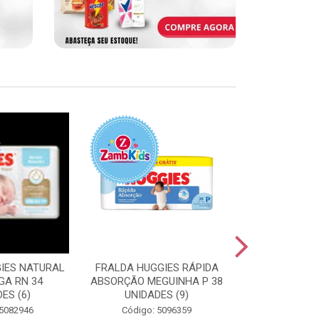
IES NATURAL
FRALDA HUGGIES RÁPIDA
FRALDA HUGG
GA RN 34
ABSORÇÃO MEGUINHA P 38
ABSORÇÃO J
ES (6)
UNIDADES (9)
UNIDAD
 5082946
Código: 5096359
Código: 