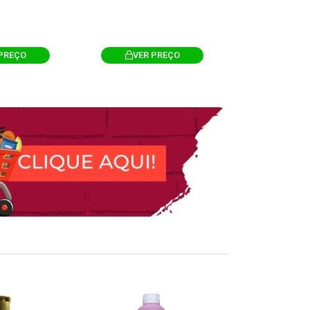
PREÇO
VER PREÇO
VER 