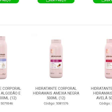
 PREÇO
VER PREÇO
VER 
E CORPORAL
HIDRATANTE CORPORAL
HIDRATANT
 ALGODÃO E
HIDRAMAIS AMEIXA NEGRA
HIDRAMAIS
00ML (12)
500ML (12)
AVELÃ 50
 5079346
Código: 5081576
Código: