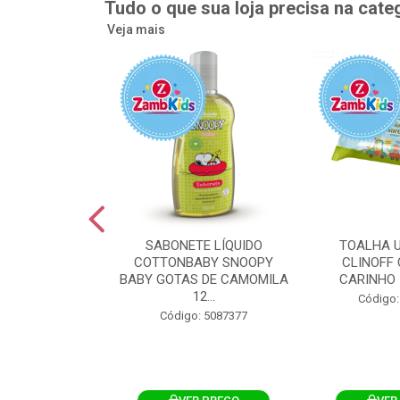
Tudo o que sua loja precisa na cate
Veja mais
UMEDECIDA
SABONETE LÍQUIDO
TOALHA 
BY FLIPTOP
COTTONBABY SNOOPY
CLINOFF 
O DA PELE
BABY GOTAS DE CAMOMILA
CARINHO 
100UN
12...
Código:
: 5092759
Código: 5087377