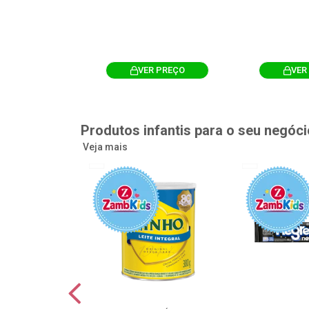
R PREÇO
VER PREÇO
VER
Produtos infantis para o seu negóci
Veja mais