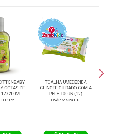
OTTONBABY
TOALHA UMEDECIDA
TOALHA U
Y GOTAS DE
CLINOFF CUIDADO COM A
COTTONBAB
 12X200ML
PELE 100UN (12)
CUIDADO 
12X1
 5087372
Código: 5096016
Código: 