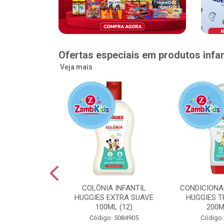
Ofertas especiais em produtos infan
Veja mais
GGIES RÁPIDA
COLÔNIA INFANTIL
CONDICIONA
MEGUINHA XXG
HUGGIES EXTRA SUAVE
HUGGIES T
DADES (6)
100ML (12)
200M
: 5096363
Código: 5084905
Código: