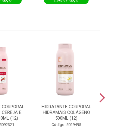
PREÇO
VER PREÇO
VER 
E CORPORAL
HIDRATANTE CORPORAL
HIDRATANTE
 CEREJA E
HIDRAMAIS COLÁGENO
HIDRAMAIS N
0ML (12)
500ML (12)
500ML
 5092321
Código: 5029495
Código: 