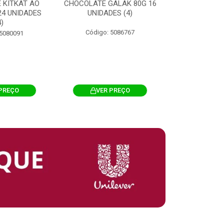
 KITKAT AO
CHOCOLATE GALAK 80G 16
ACHOCOLATA
 24 UNIDADES
UNIDADES (4)
200G CILI
4)
Código: 5086767
Código: 
 5080091
PREÇO
VER PREÇO
VER 