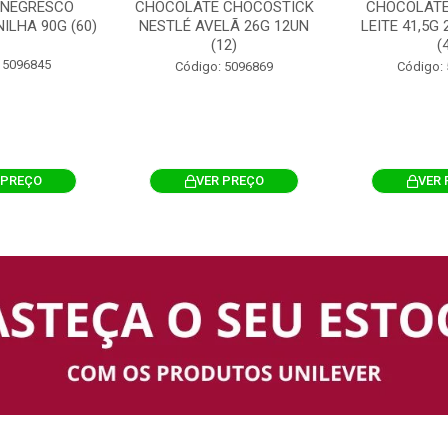
 NEGRESCO
CHOCOLATE CHOCOSTICK
CHOCOLATE
ILHA 90G (60)
NESTLÉ AVELÃ 26G 12UN
LEITE 41,5G
(12)
(
 5096845
Código: 5096869
Código:
 PREÇO
VER PREÇO
VER 