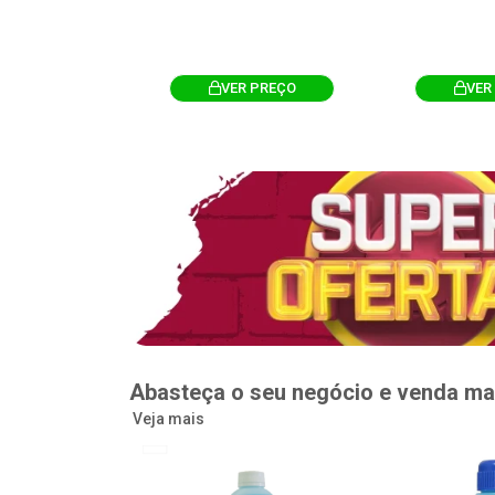
R PREÇO
VER PREÇO
VER
Abasteça o seu negócio e venda ma
Veja mais