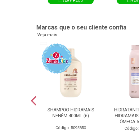
R PREÇO
VER PREÇO
VER
Marcas que o seu cliente confia
Veja mais
TE CORPORAL
SHAMPOO HIDRAMAIS
HIDRATANT
IS AMEIXA
NENÉM 400ML (6)
HIDRAMAIS
500ML (12)
ÔMEGA 5
Código: 5095850
: 5094751
Código: