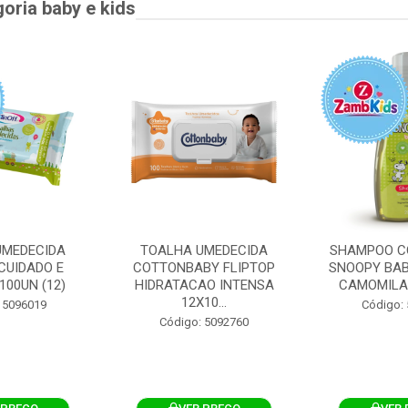
goria baby e kids
UMEDECIDA
TOALHA UMEDECIDA
SHAMPOO C
CUIDADO E
COTTONBABY FLIPTOP
SNOOPY BAB
100UN (12)
HIDRATACAO INTENSA
CAMOMILA
12X10...
 5096019
Código:
Código: 5092760