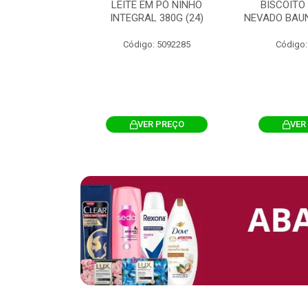
 CHOCOSTICK
LEITE EM PÓ NINHO
BISCOITO
 CARAMELO
INTEGRAL 380G (24)
NEVADO BAUN
4G 12UN (12)
Código: 5092285
Código:
: 5096865
R PREÇO
VER PREÇO
VER