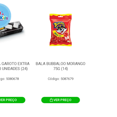
A GAROTO EXTRA
BALA BUBBALOO MORANGO
0 UNIDADES (24)
75G (14)
igo: 5080678
Código: 5087679
VER PREÇO
VER PREÇO