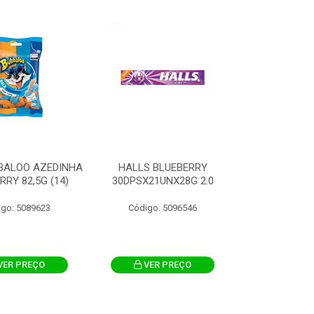
BALOO AZEDINHA
HALLS BLUEBERRY
RRY 82,5G (14)
30DPSX21UNX28G 2.0
igo: 5089623
Código: 5096546
VER PREÇO
VER PREÇO