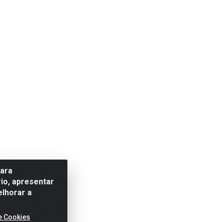
para
io, apresentar
elhorar a
e Cookies