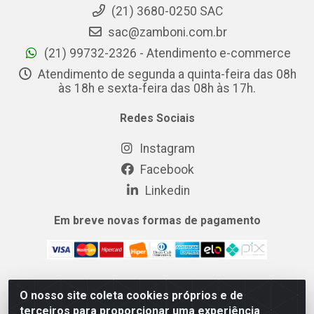
(21) 3680-0250 SAC
sac@zamboni.com.br
(21) 99732-2326 - Atendimento e-commerce
Atendimento de segunda a quinta-feira das 08h
às 18h e sexta-feira das 08h às 17h.
Redes Sociais
Instagram
Facebook
Linkedin
Em breve novas formas de pagamento
O nosso site coleta cookies próprios e de
MIX CERTO DISTRIBUIDORA DE COSMÉTICOS ALIMENTOS E
terceiros para proporcionar uma experiência