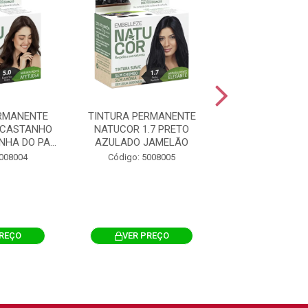
RMANENTE
TINTURA PERMANENTE
TINTURA PERM
 CASTANHO
NATUCOR 1.7 PRETO
NATUCOR 2.0
HA DO PA...
AZULADO JAMELÃO
SUAVE AMORA
5008004
Código: 5008005
Código: 500
PREÇO
VER PREÇO
VER PRE