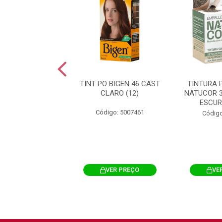
RA PERMANENTE
TINT PO BIGEN 46 CAST
TINTURA 
OR 2.0 PRETO
CLARO (12)
NATUCOR 
 AMORA PRETA
ESCUR
Código: 5007461
igo: 5008006
Código
VER PREÇO
VER PREÇO
VE