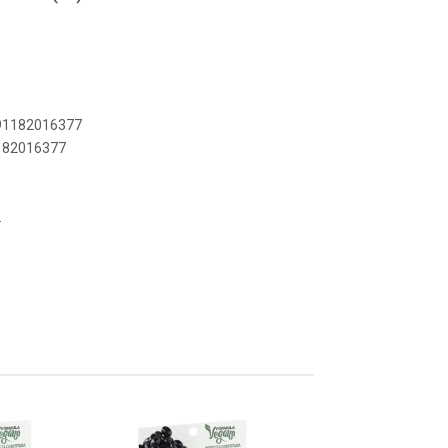
891182016377
1182016377
.