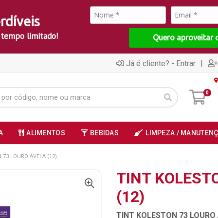
rdíveis
 tempo limitado!
Quero aproveitar 
|
Já é cliente? - Entrar
0
A
ALIMENTOS
BEBIDAS
LIMPEZA / MANUTEN
 73 LOURO AVELA (12)
TINT KOLEST
(12)
TINT KOLESTON 73 LOURO 