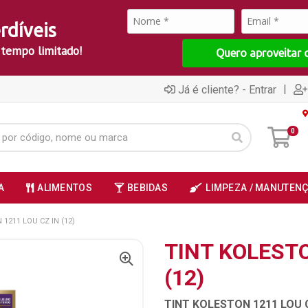
rdíveis
 tempo limitado!
Quero aproveitar 
|
Já é cliente? - Entrar
0
A
ALIMENTOS
BEBIDAS
LIMPEZA / MANUTEN
1211 LOU CZ IN (12)
TINT KOLESTO
(12)
TINT KOLESTON 1211 LOU C