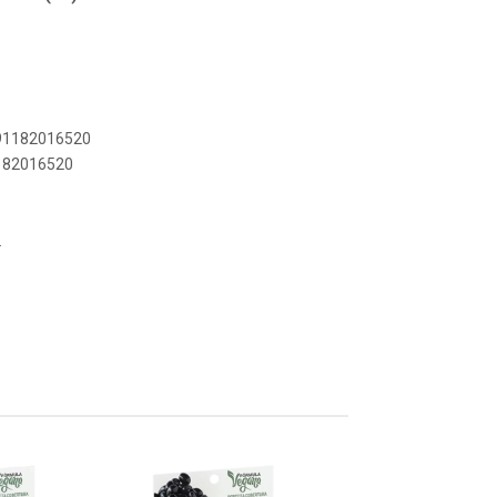
891182016520
1182016520
.