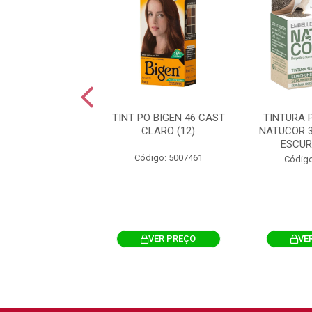
RA PERMANENTE
TINT PO BIGEN 46 CAST
TINTURA 
OR 2.0 PRETO
CLARO (12)
NATUCOR 
 AMORA PRETA
ESCUR
Código: 5007461
igo: 5008006
Código
VER PREÇO
VER PREÇO
VE