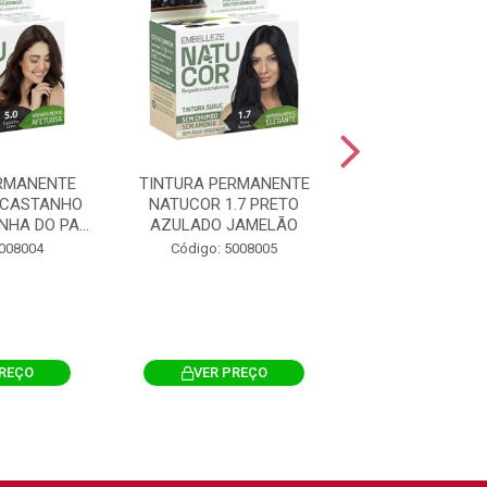
RMANENTE
TINTURA PERMANENTE
TINTURA PERM
 CASTANHO
NATUCOR 1.7 PRETO
NATUCOR 2.0
HA DO PA...
AZULADO JAMELÃO
SUAVE AMORA
5008004
Código: 5008005
Código: 500
PREÇO
VER PREÇO
VER PRE