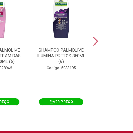
ALMOLIVE
SHAMPOO PALMOLIVE
SHAMPOO PAL
ERAMIDAS
ILUMINA PRETOS 350ML
NATURALS ANT
0ML (6)
(6)
350ML (6
5028946
Código: 5033195
Código: 503
PREÇO
VER PREÇO
VER PRE