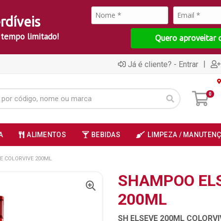
rdíveis
 tempo limitado!
Quero aproveitar 
|
Já é cliente? - Entrar
0
A
ALIMENTOS
BEBIDAS
LIMPEZA / MANUTEN
E COLORVIVE 200ML
SHAMPOO ELS
200ML
SH ELSEVE 200ML COLORVI