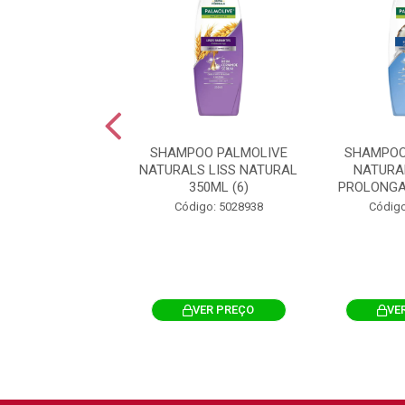
OO PALMOLIVE
SHAMPOO PALMOLIVE
SHAMPOO
LS ANTIARMADO
NATURALS LISS NATURAL
NATURA
350ML (6)
350ML (6)
PROLONGA
igo: 5033835
Código: 5028938
Código
VER PREÇO
VER PREÇO
VE