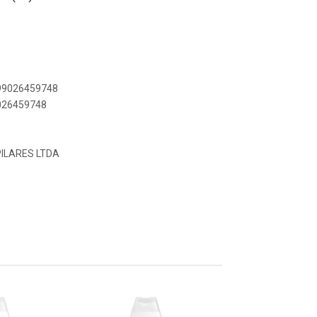
899026459748
9026459748
ILARES LTDA