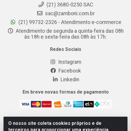
(21) 3680-0250 SAC
sac@zamboni.com.br
(21) 99732-2326 - Atendimento e-commerce
Atendimento de segunda a quinta-feira das 08h
às 18h e sexta-feira das 08h às 17h.
Redes Sociais
Instagram
Facebook
Linkedin
Em breve novas formas de pagamento
O nosso site coleta cookies próprios e de
MIX CERTO DISTRIBUIDORA DE COSMÉTICOS ALIMENTOS E
terceiros para proporcionar uma experiência