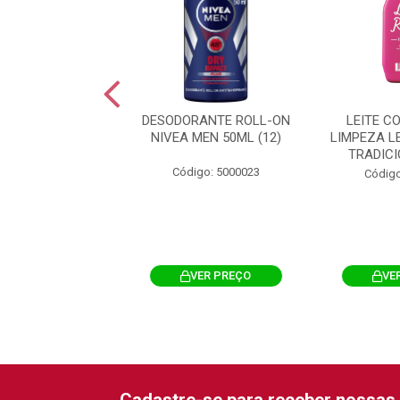
 CORPORAL DE
DESODORANTE ROLL-ON
LEITE C
 LEITE DE ROSAS
NIVEA MEN 50ML (12)
LIMPEZA L
CIONAL 310ML
TRADIC
Código: 5000023
igo: 5006534
Código
VER PREÇO
VER PREÇO
VE