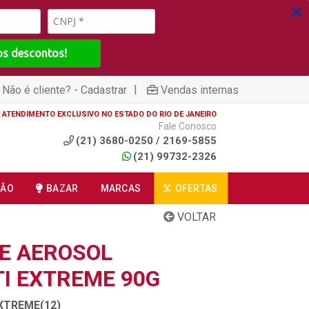
os descontos!
|
Não é cliente? - Cadastrar
Vendas internas
ATENDIMENTO EXCLUSIVO NO ESTADO DO RIO DE JANEIRO
Fale Conosco
(21) 3680-0250 / 2169-5855
(21) 99732-2326
ÇÃO
BAZAR
MARCAS
OFERTAS
VOLTAR
E AEROSOL
I EXTREME 90G
XTREME(12)