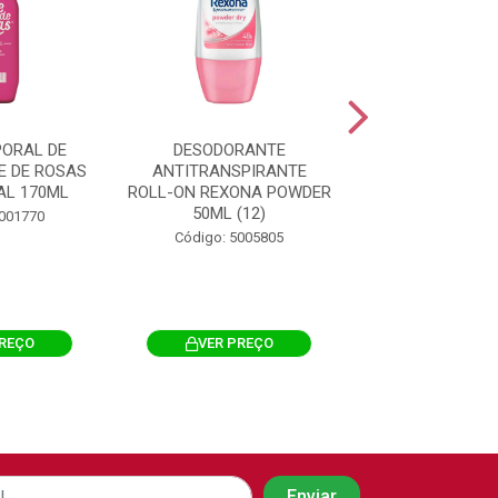
PORAL DE
DESODORANTE
LEITE CORPO
E DE ROSAS
ANTITRANSPIRANTE
LIMPEZA LEITE 
AL 170ML
ROLL-ON REXONA POWDER
TRADICIONAL
50ML (12)
5001770
Código: 500
Código: 5005805
PREÇO
VER PREÇO
VER PRE