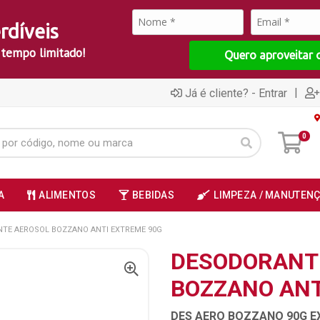
rdíveis
 tempo limitado!
Quero aproveitar 
|
Já é cliente? - Entrar
0
A
ALIMENTOS
BEBIDAS
LIMPEZA / MANUTEN
TE AEROSOL BOZZANO ANTI EXTREME 90G
DESODORANT
BOZZANO ANT
DES AERO BOZZANO 90G E