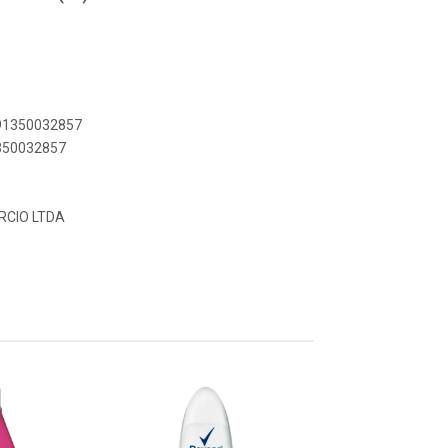
891350032857
1350032857
RCIO LTDA