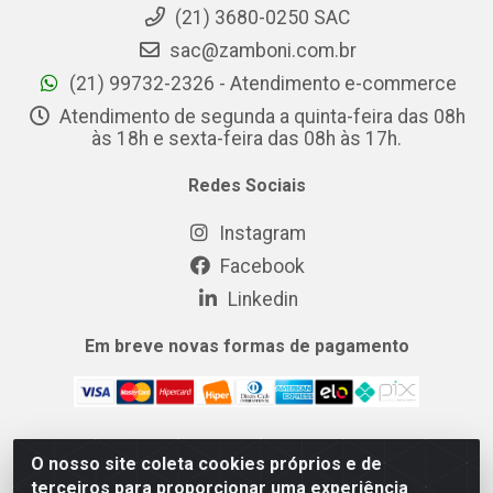
(21) 3680-0250 SAC
sac@zamboni.com.br
(21) 99732-2326 - Atendimento e-commerce
Atendimento de segunda a quinta-feira das 08h
às 18h e sexta-feira das 08h às 17h.
Redes Sociais
Instagram
Facebook
Linkedin
Em breve novas formas de pagamento
O nosso site coleta cookies próprios e de
MIX CERTO DISTRIBUIDORA DE COSMÉTICOS ALIMENTOS E
terceiros para proporcionar uma experiência