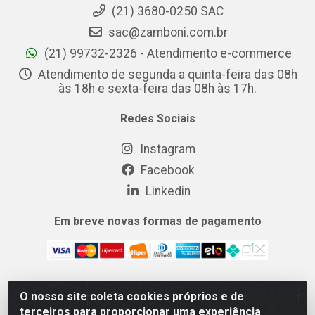
(21) 3680-0250 SAC
sac@zamboni.com.br
(21) 99732-2326 - Atendimento e-commerce
Atendimento de segunda a quinta-feira das 08h
às 18h e sexta-feira das 08h às 17h.
Redes Sociais
Instagram
Facebook
Linkedin
Em breve novas formas de pagamento
O nosso site coleta cookies próprios e de
MIX CERTO DISTRIBUIDORA DE COSMÉTICOS ALIMENTOS E
terceiros para proporcionar uma experiência