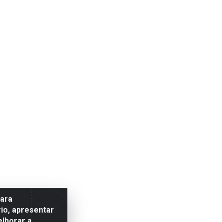
para
io, apresentar
elhorar a