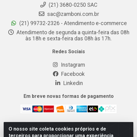
(21) 3680-0250 SAC
sac@zamboni.com.br
(21) 99732-2326 - Atendimento e-commerce
Atendimento de segunda a quinta-feira das 08h
às 18h e sexta-feira das 08h às 17h.
Redes Sociais
Instagram
Facebook
Linkedin
Em breve novas formas de pagamento
O nosso site coleta cookies próprios e de
MIX CERTO DISTRIBUIDORA DE COSMÉTICOS ALIMENTOS E
terceiros para proporcionar uma experiência