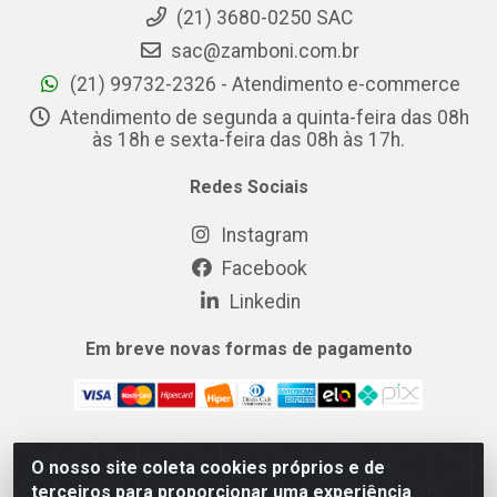
(21) 3680-0250 SAC
sac@zamboni.com.br
(21) 99732-2326 - Atendimento e-commerce
Atendimento de segunda a quinta-feira das 08h
às 18h e sexta-feira das 08h às 17h.
Redes Sociais
Instagram
Facebook
Linkedin
Em breve novas formas de pagamento
O nosso site coleta cookies próprios e de
MIX CERTO DISTRIBUIDORA DE COSMÉTICOS ALIMENTOS E
terceiros para proporcionar uma experiência