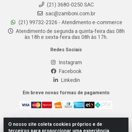
(21) 3680-0250 SAC
sac@zamboni.com.br
(21) 99732-2326 - Atendimento e-commerce
Atendimento de segunda a quinta-feira das 08h
às 18h e sexta-feira das 08h às 17h.
Redes Sociais
Instagram
Facebook
Linkedin
Em breve novas formas de pagamento
O nosso site coleta cookies próprios e de
MIX CERTO DISTRIBUIDORA DE COSMÉTICOS ALIMENTOS E
terceiros para proporcionar uma experiência