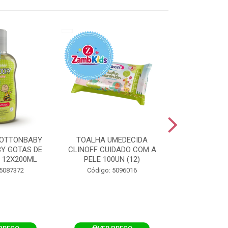
OTTONBABY
TOALHA UMEDECIDA
TOALHA U
Y GOTAS DE
CLINOFF CUIDADO COM A
COTTONBAB
 12X200ML
PELE 100UN (12)
CUIDADO 
12X1
 5087372
Código: 5096016
Código: 