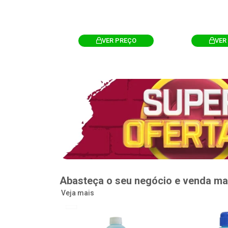
R PREÇO
VER PREÇO
VER
Abasteça o seu negócio e venda ma
Veja mais