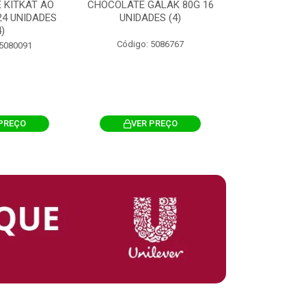
 KITKAT AO
CHOCOLATE GALAK 80G 16
ACHOCOLATA
 24 UNIDADES
UNIDADES (4)
200G CILI
4)
Código: 5086767
Código: 
 5080091
PREÇO
VER PREÇO
VER 