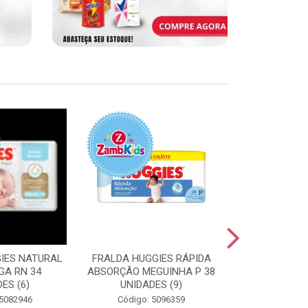
IES NATURAL
FRALDA HUGGIES RÁPIDA
FRALDA HUGG
GA RN 34
ABSORÇÃO MEGUINHA P 38
ABSORÇÃO J
ES (6)
UNIDADES (9)
UNIDAD
 5082946
Código: 5096359
Código: 