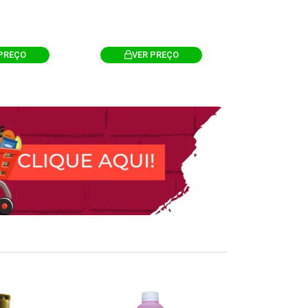
PREÇO
VER PREÇO
VER 