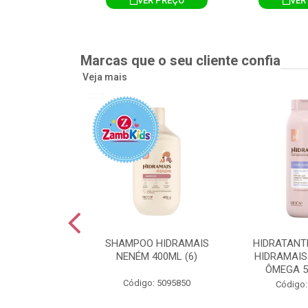
R PREÇO
VER PREÇO
VER
Marcas que o seu cliente confia
Veja mais
TE CORPORAL
SHAMPOO HIDRAMAIS
HIDRATANT
IS AMEIXA
NENÉM 400ML (6)
HIDRAMAIS
500ML (12)
ÔMEGA 5
Código: 5095850
: 5094751
Código: