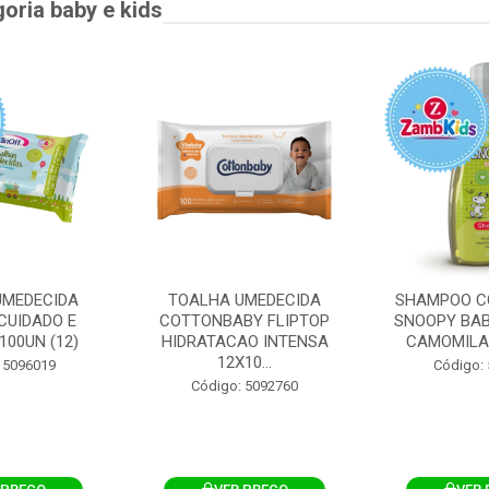
goria baby e kids
UMEDECIDA
TOALHA UMEDECIDA
SHAMPOO C
CUIDADO E
COTTONBABY FLIPTOP
SNOOPY BAB
100UN (12)
HIDRATACAO INTENSA
CAMOMILA
12X10...
 5096019
Código:
Código: 5092760