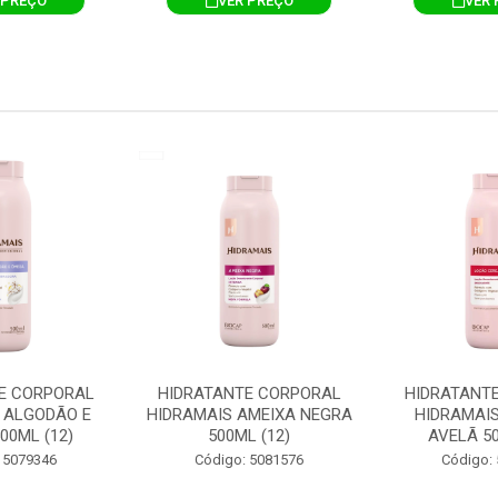
 PREÇO
VER PREÇO
VER 
E CORPORAL
HIDRATANTE CORPORAL
HIDRATANT
 ALGODÃO E
HIDRAMAIS AMEIXA NEGRA
HIDRAMAIS
00ML (12)
500ML (12)
AVELÃ 50
 5079346
Código: 5081576
Código: