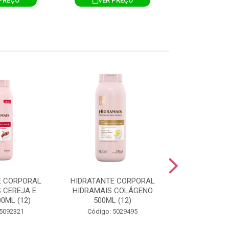
PREÇO
VER PREÇO
VER 
E CORPORAL
HIDRATANTE CORPORAL
HIDRATANTE
 CEREJA E
HIDRAMAIS COLÁGENO
HIDRAMAIS N
0ML (12)
500ML (12)
500ML
 5092321
Código: 5029495
Código: 