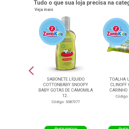
Tudo o que sua loja precisa na cate
Veja mais
UMEDECIDA
SABONETE LÍQUIDO
TOALHA 
BY FLIPTOP
COTTONBABY SNOOPY
CLINOFF 
O DA PELE
BABY GOTAS DE CAMOMILA
CARINHO 
100UN
12...
Código:
: 5092759
Código: 5087377