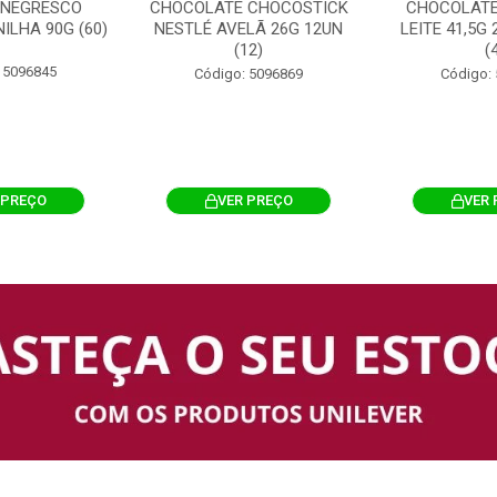
 NEGRESCO
CHOCOLATE CHOCOSTICK
CHOCOLATE
ILHA 90G (60)
NESTLÉ AVELÃ 26G 12UN
LEITE 41,5G
(12)
(
 5096845
Código: 5096869
Código:
 PREÇO
VER PREÇO
VER 