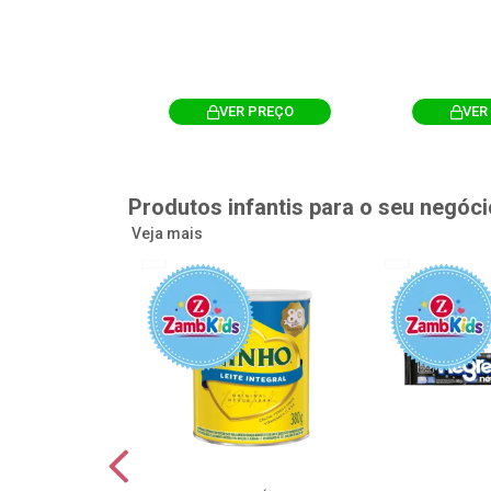
R PREÇO
VER PREÇO
VER
Produtos infantis para o seu negóci
Veja mais