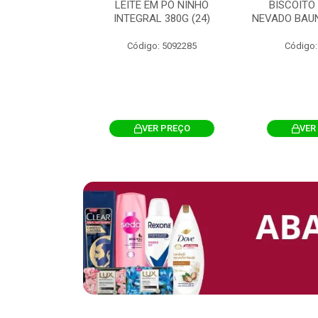
 CHOCOSTICK
LEITE EM PÓ NINHO
BISCOITO
 CARAMELO
INTEGRAL 380G (24)
NEVADO BAUN
4G 12UN (12)
Código: 5092285
Código:
: 5096865
R PREÇO
VER PREÇO
VER