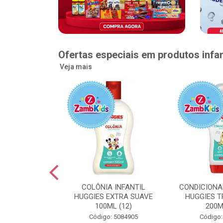
Ofertas especiais em produtos infan
Veja mais
GGIES RÁPIDA
COLÔNIA INFANTIL
CONDICIONA
MEGUINHA XXG
HUGGIES EXTRA SUAVE
HUGGIES T
DADES (6)
100ML (12)
200M
: 5096363
Código: 5084905
Código: