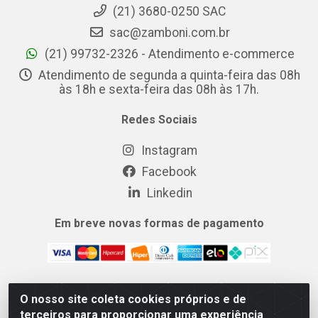
(21) 3680-0250 SAC
sac@zamboni.com.br
(21) 99732-2326 - Atendimento e-commerce
Atendimento de segunda a quinta-feira das 08h
às 18h e sexta-feira das 08h às 17h.
Redes Sociais
Instagram
Facebook
Linkedin
Em breve novas formas de pagamento
O nosso site coleta cookies próprios e de
MIX CERTO DISTRIBUIDORA DE COSMÉTICOS ALIMENTOS E
terceiros para proporcionar uma experiência