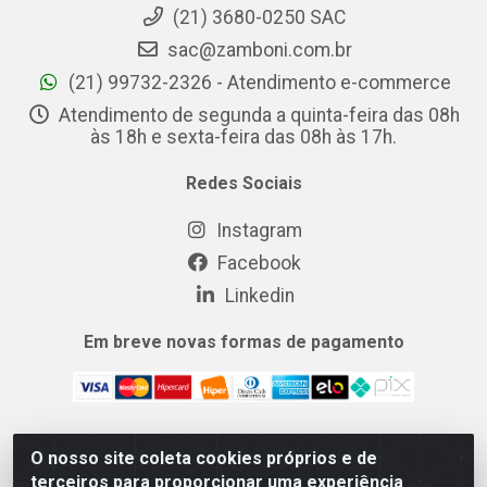
(21) 3680-0250 SAC
sac@zamboni.com.br
(21) 99732-2326 - Atendimento e-commerce
Atendimento de segunda a quinta-feira das 08h
às 18h e sexta-feira das 08h às 17h.
Redes Sociais
Instagram
Facebook
Linkedin
Em breve novas formas de pagamento
O nosso site coleta cookies próprios e de
MIX CERTO DISTRIBUIDORA DE COSMÉTICOS ALIMENTOS E
terceiros para proporcionar uma experiência