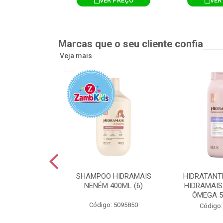
R PREÇO
VER PREÇO
VER
Marcas que o seu cliente confia
Veja mais
TE CORPORAL
SHAMPOO HIDRAMAIS
HIDRATANT
IS AMEIXA
NENÉM 400ML (6)
HIDRAMAIS
500ML (12)
ÔMEGA 5
Código: 5095850
: 5094751
Código: