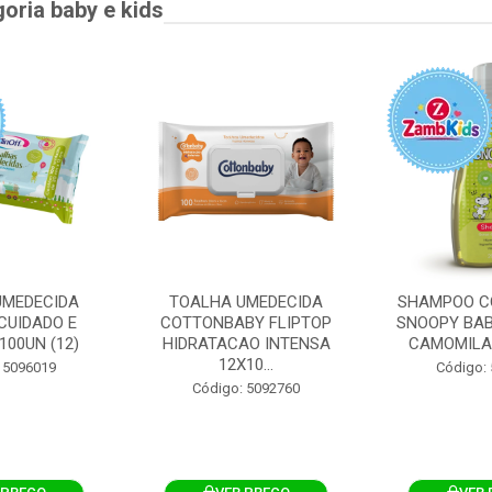
goria baby e kids
UMEDECIDA
TOALHA UMEDECIDA
SHAMPOO C
CUIDADO E
COTTONBABY FLIPTOP
SNOOPY BAB
100UN (12)
HIDRATACAO INTENSA
CAMOMILA
12X10...
 5096019
Código:
Código: 5092760