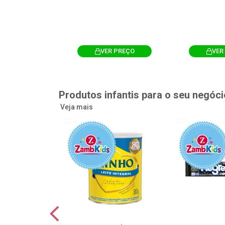
R PREÇO
VER PREÇO
VER
Produtos infantis para o seu negóci
Veja mais