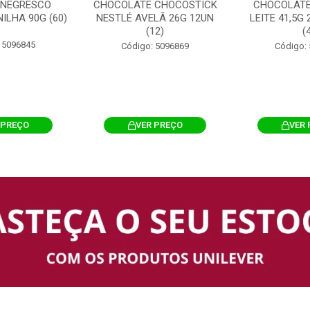
 NEGRESCO
CHOCOLATE CHOCOSTICK
CHOCOLATE
ILHA 90G (60)
NESTLÉ AVELÃ 26G 12UN
LEITE 41,5G
(12)
(
 5096845
Código: 5096869
Código:
 PREÇO
VER PREÇO
VER 