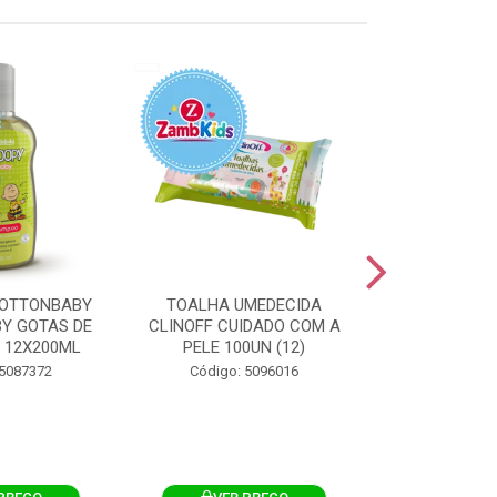
OTTONBABY
TOALHA UMEDECIDA
TOALHA U
Y GOTAS DE
CLINOFF CUIDADO COM A
COTTONBAB
 12X200ML
PELE 100UN (12)
CUIDADO 
12X1
 5087372
Código: 5096016
Código: 