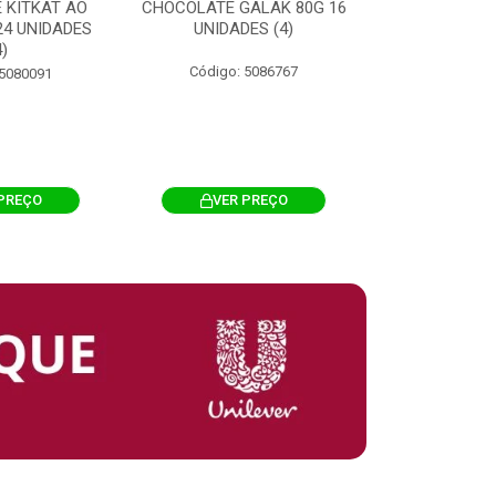
 KITKAT AO
CHOCOLATE GALAK 80G 16
ACHOCOLATA
 24 UNIDADES
UNIDADES (4)
200G CILI
4)
Código: 5086767
Código: 
 5080091
PREÇO
VER PREÇO
VER 