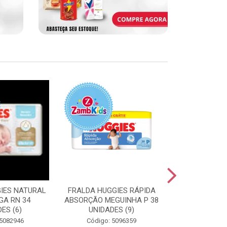
IES NATURAL
FRALDA HUGGIES RÁPIDA
FRALDA HUGG
GA RN 34
ABSORÇÃO MEGUINHA P 38
ABSORÇÃO J
ES (6)
UNIDADES (9)
UNIDAD
 5082946
Código: 5096359
Código: 