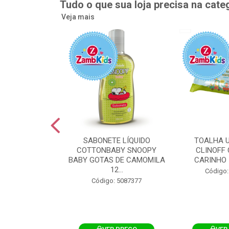
Tudo o que sua loja precisa na cate
Veja mais
UMEDECIDA
SABONETE LÍQUIDO
TOALHA 
BY FLIPTOP
COTTONBABY SNOOPY
CLINOFF 
O DA PELE
BABY GOTAS DE CAMOMILA
CARINHO 
100UN
12...
Código:
: 5092759
Código: 5087377