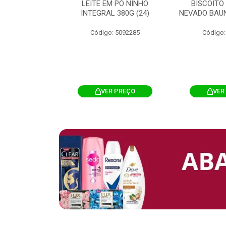
 CHOCOSTICK
LEITE EM PÓ NINHO
BISCOITO
 CARAMELO
INTEGRAL 380G (24)
NEVADO BAUN
4G 12UN (12)
Código: 5092285
Código:
: 5096865
R PREÇO
VER PREÇO
VER