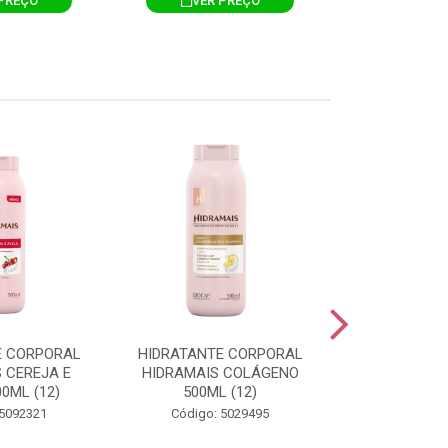
PREÇO
VER PREÇO
VER 
E CORPORAL
HIDRATANTE CORPORAL
HIDRATANTE
 CEREJA E
HIDRAMAIS COLÁGENO
HIDRAMAIS N
0ML (12)
500ML (12)
500ML
 5092321
Código: 5029495
Código: 