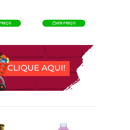
PREÇO
VER PREÇO
VER 