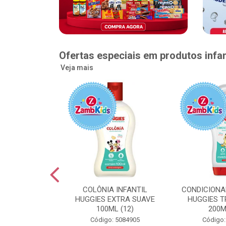
Ofertas especiais em produtos infan
Veja mais
GGIES RÁPIDA
COLÔNIA INFANTIL
CONDICIONA
MEGUINHA XXG
HUGGIES EXTRA SUAVE
HUGGIES T
DADES (6)
100ML (12)
200M
: 5096363
Código: 5084905
Código: