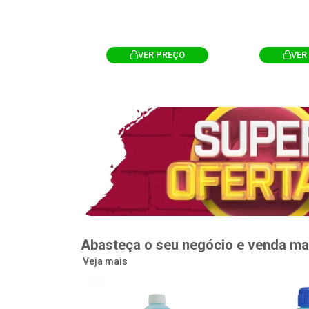
R PREÇO
VER PREÇO
VER
Abasteça o seu negócio e venda ma
Veja mais