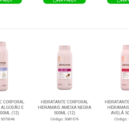
 PREÇO
VER PREÇO
VER 
E CORPORAL
HIDRATANTE CORPORAL
HIDRATANT
 ALGODÃO E
HIDRAMAIS AMEIXA NEGRA
HIDRAMAIS
00ML (12)
500ML (12)
AVELÃ 50
 5079346
Código: 5081576
Código: