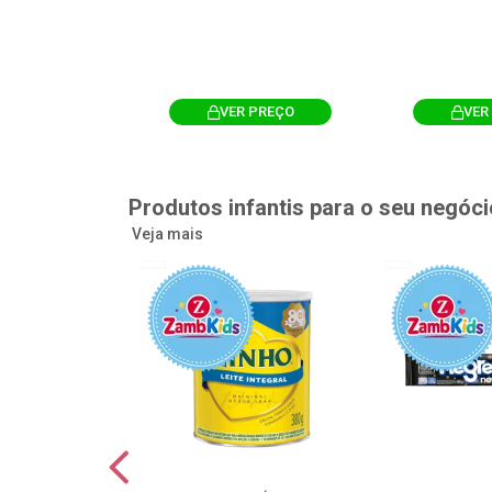
R PREÇO
VER PREÇO
VER
Produtos infantis para o seu negóci
Veja mais