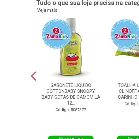
Tudo o que sua loja precisa na cate
Veja mais
UMEDECIDA
SABONETE LÍQUIDO
TOALHA 
BY FLIPTOP
COTTONBABY SNOOPY
CLINOFF 
O DA PELE
BABY GOTAS DE CAMOMILA
CARINHO 
100UN
12...
Código:
: 5092759
Código: 5087377