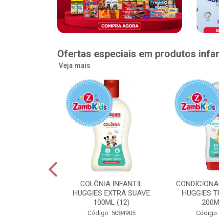
Ofertas especiais em produtos infan
Veja mais
GGIES RÁPIDA
COLÔNIA INFANTIL
CONDICIONA
MEGUINHA XXG
HUGGIES EXTRA SUAVE
HUGGIES T
DADES (6)
100ML (12)
200M
: 5096363
Código: 5084905
Código: