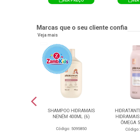
R PREÇO
VER PREÇO
VER
Marcas que o seu cliente confia
Veja mais
TE CORPORAL
SHAMPOO HIDRAMAIS
HIDRATANT
IS AMEIXA
NENÉM 400ML (6)
HIDRAMAIS
500ML (12)
ÔMEGA 5
Código: 5095850
: 5094751
Código: