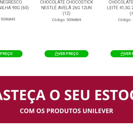
 NEGRESCO
CHOCOLATE CHOCOSTICK
CHOCOLATE
ILHA 90G (60)
NESTLÉ AVELÃ 26G 12UN
LEITE 41,5G
(12)
(
 5096845
Código: 5096869
Código:
 PREÇO
VER PREÇO
VER 