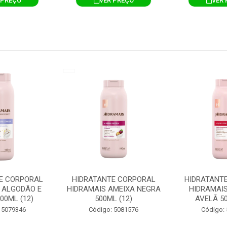
 PREÇO
VER PREÇO
VER 
E CORPORAL
HIDRATANTE CORPORAL
HIDRATANT
 ALGODÃO E
HIDRAMAIS AMEIXA NEGRA
HIDRAMAIS
00ML (12)
500ML (12)
AVELÃ 50
 5079346
Código: 5081576
Código: