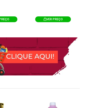
PREÇO
VER PREÇO
VER 