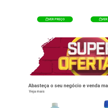
R PREÇO
VER PREÇO
VER
Abasteça o seu negócio e venda ma
Veja mais