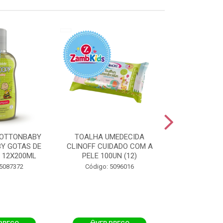
OTTONBABY
TOALHA UMEDECIDA
TOALHA U
Y GOTAS DE
CLINOFF CUIDADO COM A
COTTONBAB
 12X200ML
PELE 100UN (12)
CUIDADO 
12X1
 5087372
Código: 5096016
Código: 