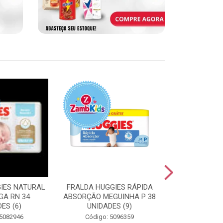
IES NATURAL
FRALDA HUGGIES RÁPIDA
FRALDA HUGG
GA RN 34
ABSORÇÃO MEGUINHA P 38
ABSORÇÃO J
ES (6)
UNIDADES (9)
UNIDAD
 5082946
Código: 5096359
Código: 