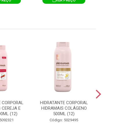
PREÇO
VER PREÇO
VER 
E CORPORAL
HIDRATANTE CORPORAL
HIDRATANTE
 CEREJA E
HIDRAMAIS COLÁGENO
HIDRAMAIS N
0ML (12)
500ML (12)
500ML
 5092321
Código: 5029495
Código: 