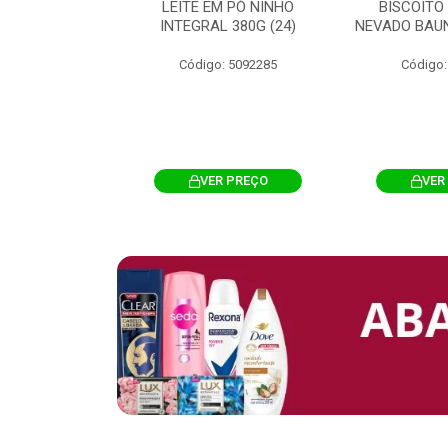
 CHOCOSTICK
LEITE EM PÓ NINHO
BISCOITO
 CARAMELO
INTEGRAL 380G (24)
NEVADO BAUN
4G 12UN (12)
Código: 5092285
Código:
: 5096865
R PREÇO
VER PREÇO
VER