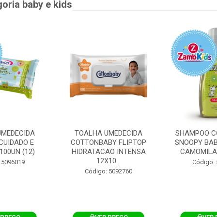
goria baby e kids
UMEDECIDA
TOALHA UMEDECIDA
SHAMPOO C
CUIDADO E
COTTONBABY FLIPTOP
SNOOPY BAB
100UN (12)
HIDRATACAO INTENSA
CAMOMILA
12X10...
 5096019
Código:
Código: 5092760