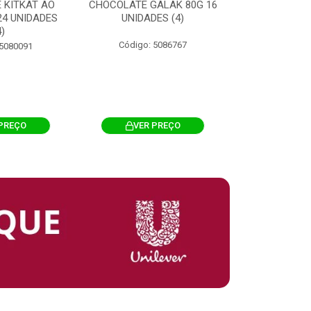
 KITKAT AO
CHOCOLATE GALAK 80G 16
ACHOCOLATA
 24 UNIDADES
UNIDADES (4)
200G CILI
4)
Código: 5086767
Código: 
 5080091
PREÇO
VER PREÇO
VER 