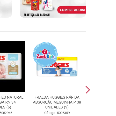
IES NATURAL
FRALDA HUGGIES RÁPIDA
FRALDA HUGG
GA RN 34
ABSORÇÃO MEGUINHA P 38
ABSORÇÃO J
ES (6)
UNIDADES (9)
UNIDAD
 5082946
Código: 5096359
Código: 