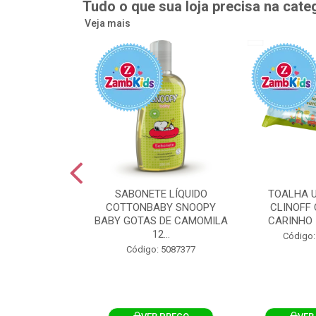
Tudo o que sua loja precisa na cate
Veja mais
UMEDECIDA
SABONETE LÍQUIDO
TOALHA 
BY FLIPTOP
COTTONBABY SNOOPY
CLINOFF 
O DA PELE
BABY GOTAS DE CAMOMILA
CARINHO 
100UN
12...
Código:
: 5092759
Código: 5087377