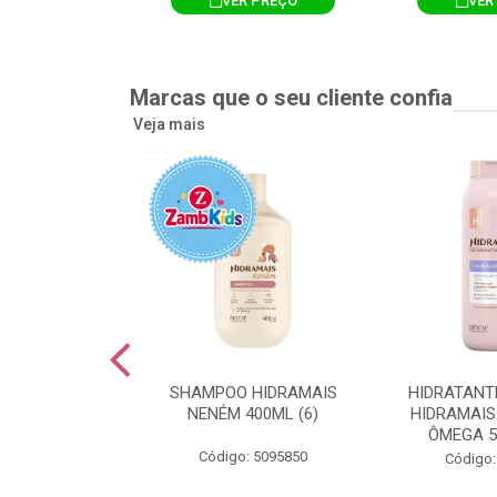
R PREÇO
VER PREÇO
VER
Marcas que o seu cliente confia
Veja mais
TE CORPORAL
SHAMPOO HIDRAMAIS
HIDRATANT
IS AMEIXA
NENÉM 400ML (6)
HIDRAMAIS
500ML (12)
ÔMEGA 5
Código: 5095850
: 5094751
Código: