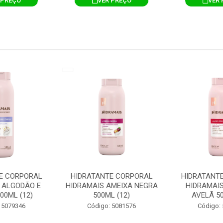
 PREÇO
VER PREÇO
VER 
E CORPORAL
HIDRATANTE CORPORAL
HIDRATANT
 ALGODÃO E
HIDRAMAIS AMEIXA NEGRA
HIDRAMAIS
00ML (12)
500ML (12)
AVELÃ 50
 5079346
Código: 5081576
Código: