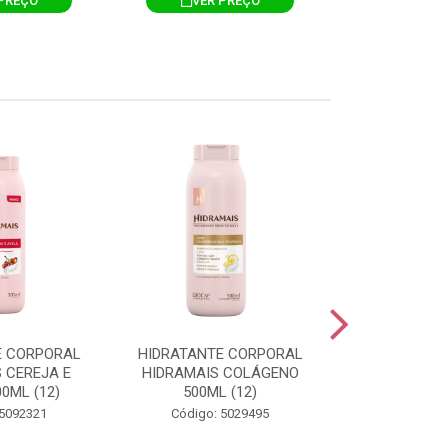
PREÇO
VER PREÇO
VER 
E CORPORAL
HIDRATANTE CORPORAL
HIDRATANTE
 CEREJA E
HIDRAMAIS COLÁGENO
HIDRAMAIS N
0ML (12)
500ML (12)
500ML
 5092321
Código: 5029495
Código: 