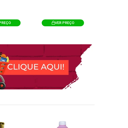
PREÇO
VER PREÇO
VER 