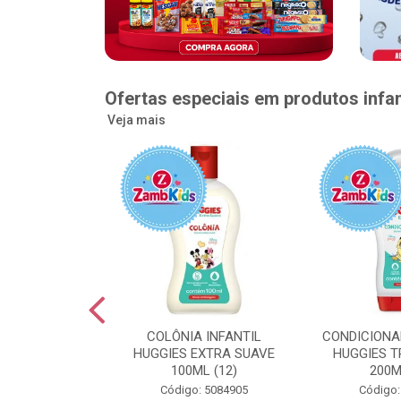
Ofertas especiais em produtos infan
Veja mais
GGIES RÁPIDA
COLÔNIA INFANTIL
CONDICIONA
MEGUINHA XXG
HUGGIES EXTRA SUAVE
HUGGIES T
DADES (6)
100ML (12)
200M
: 5096363
Código: 5084905
Código: