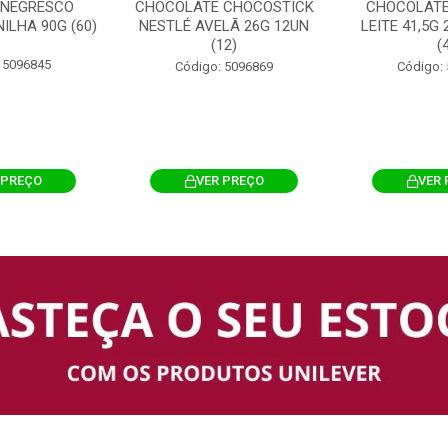
 NEGRESCO
CHOCOLATE CHOCOSTICK
CHOCOLATE
ILHA 90G (60)
NESTLÉ AVELÃ 26G 12UN
LEITE 41,5G
(12)
(
 5096845
Código: 5096869
Código:
 PREÇO
VER PREÇO
VER 