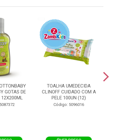
OTTONBABY
TOALHA UMEDECIDA
TOALHA U
Y GOTAS DE
CLINOFF CUIDADO COM A
COTTONBAB
 12X200ML
PELE 100UN (12)
CUIDADO 
12X1
 5087372
Código: 5096016
Código: 