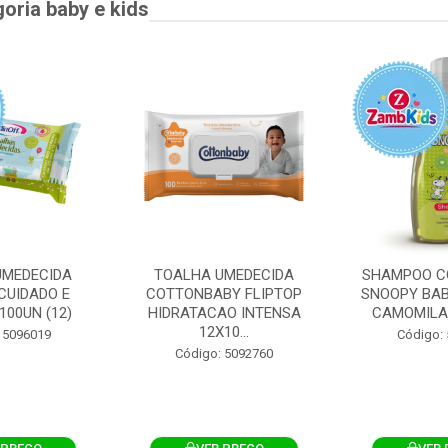
goria baby e kids
UMEDECIDA
TOALHA UMEDECIDA
SHAMPOO C
CUIDADO E
COTTONBABY FLIPTOP
SNOOPY BAB
100UN (12)
HIDRATACAO INTENSA
CAMOMILA
12X10...
 5096019
Código:
Código: 5092760