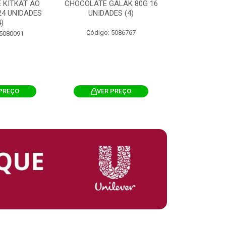
 KITKAT AO
CHOCOLATE GALAK 80G 16
ACHOCOLATA
 24 UNIDADES
UNIDADES (4)
200G CILI
4)
Código: 5086767
Código: 
 5080091
PREÇO
VER PREÇO
VER 