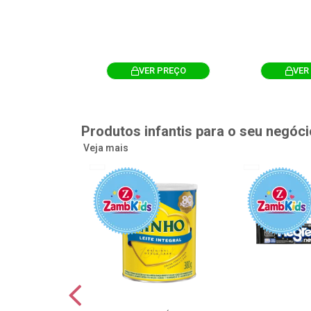
R PREÇO
VER PREÇO
VER
Produtos infantis para o seu negóci
Veja mais