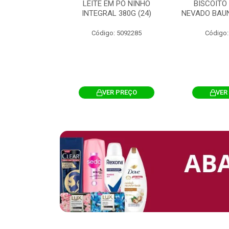
 CHOCOSTICK
LEITE EM PÓ NINHO
BISCOITO
 CARAMELO
INTEGRAL 380G (24)
NEVADO BAUN
4G 12UN (12)
Código: 5092285
Código:
: 5096865
R PREÇO
VER PREÇO
VER