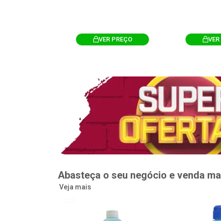
R PREÇO
VER PREÇO
VER
Abasteça o seu negócio e venda ma
Veja mais