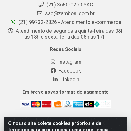
(21) 3680-0250 SAC
sac@zamboni.com.br
(21) 99732-2326 - Atendimento e-commerce
Atendimento de segunda a quinta-feira das 08h
às 18h e sexta-feira das 08h às 17h.
Redes Sociais
Instagram
Facebook
Linkedin
Em breve novas formas de pagamento
O nosso site coleta cookies próprios e de
MIX CERTO DISTRIBUIDORA DE COSMÉTICOS ALIMENTOS E
terceiros para proporcionar uma experiência