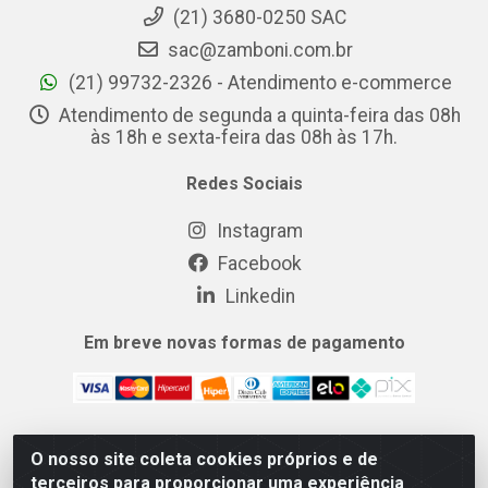
(21) 3680-0250 SAC
sac@zamboni.com.br
(21) 99732-2326 - Atendimento e-commerce
Atendimento de segunda a quinta-feira das 08h
às 18h e sexta-feira das 08h às 17h.
Redes Sociais
Instagram
Facebook
Linkedin
Em breve novas formas de pagamento
O nosso site coleta cookies próprios e de
MIX CERTO DISTRIBUIDORA DE COSMÉTICOS ALIMENTOS E
terceiros para proporcionar uma experiência