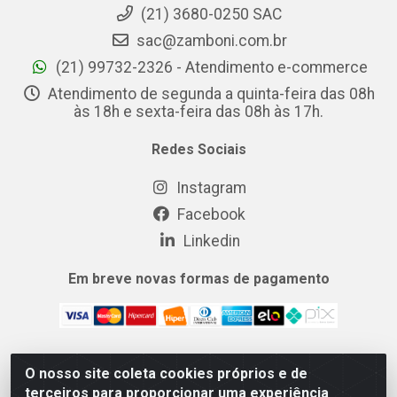
(21) 3680-0250 SAC
sac@zamboni.com.br
(21) 99732-2326 - Atendimento e-commerce
Atendimento de segunda a quinta-feira das 08h
às 18h e sexta-feira das 08h às 17h.
Redes Sociais
Instagram
Facebook
Linkedin
Em breve novas formas de pagamento
O nosso site coleta cookies próprios e de
MIX CERTO DISTRIBUIDORA DE COSMÉTICOS ALIMENTOS E
terceiros para proporcionar uma experiência