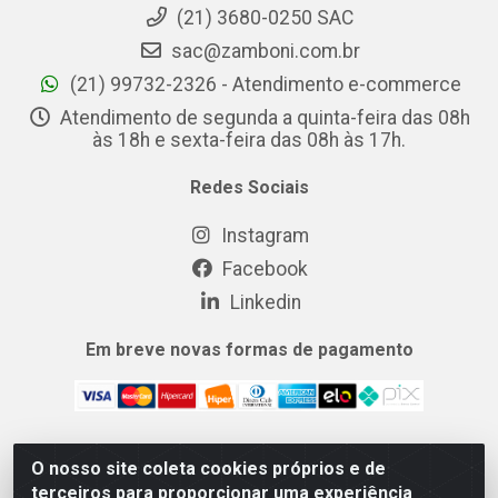
(21) 3680-0250 SAC
sac@zamboni.com.br
(21) 99732-2326 - Atendimento e-commerce
Atendimento de segunda a quinta-feira das 08h
às 18h e sexta-feira das 08h às 17h.
Redes Sociais
Instagram
Facebook
Linkedin
Em breve novas formas de pagamento
O nosso site coleta cookies próprios e de
MIX CERTO DISTRIBUIDORA DE COSMÉTICOS ALIMENTOS E
terceiros para proporcionar uma experiência