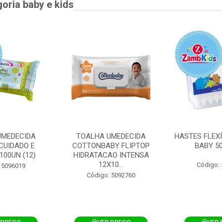
goria baby e kids
UMEDECIDA
TOALHA UMEDECIDA
HASTES FLEXÍ
CUIDADO E
COTTONBABY FLIPTOP
BABY 50
100UN (12)
HIDRATACAO INTENSA
12X10...
Código:
 5096019
Código: 5092760