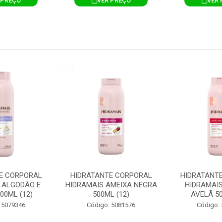
 PREÇO
VER PREÇO
VER 
E CORPORAL
HIDRATANTE CORPORAL
HIDRATANT
 ALGODÃO E
HIDRAMAIS AMEIXA NEGRA
HIDRAMAIS
00ML (12)
500ML (12)
AVELÃ 50
 5079346
Código: 5081576
Código: