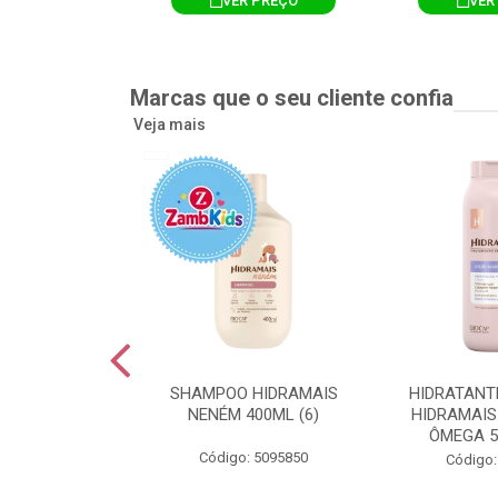
R PREÇO
VER PREÇO
VER
Marcas que o seu cliente confia
Veja mais
TE CORPORAL
SHAMPOO HIDRAMAIS
HIDRATANT
IS AMEIXA
NENÉM 400ML (6)
HIDRAMAIS
500ML (12)
ÔMEGA 5
Código: 5095850
: 5094751
Código: