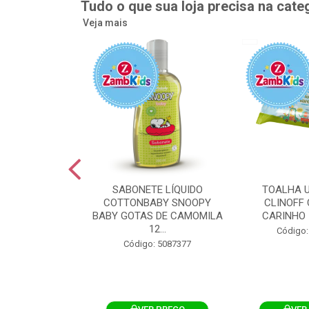
Tudo o que sua loja precisa na cate
Veja mais
UMEDECIDA
SABONETE LÍQUIDO
TOALHA 
BY FLIPTOP
COTTONBABY SNOOPY
CLINOFF 
O DA PELE
BABY GOTAS DE CAMOMILA
CARINHO 
100UN
12...
Código:
: 5092759
Código: 5087377