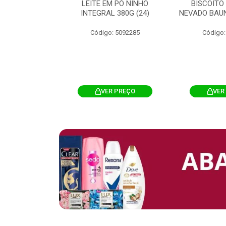
 CHOCOSTICK
LEITE EM PÓ NINHO
BISCOITO
 CARAMELO
INTEGRAL 380G (24)
NEVADO BAUN
4G 12UN (12)
Código: 5092285
Código:
: 5096865
R PREÇO
VER PREÇO
VER