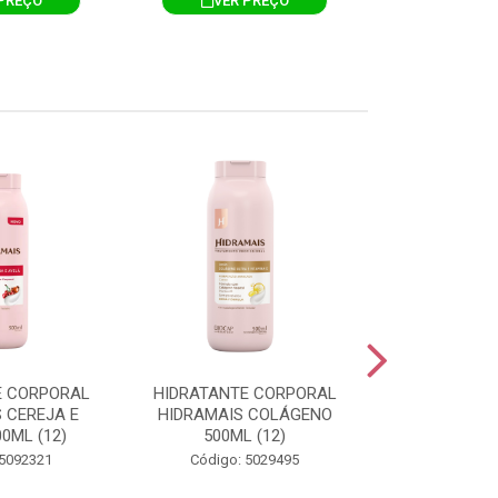
PREÇO
VER PREÇO
VER 
E CORPORAL
HIDRATANTE CORPORAL
HIDRATANTE
 CEREJA E
HIDRAMAIS COLÁGENO
HIDRAMAIS N
0ML (12)
500ML (12)
500ML
 5092321
Código: 5029495
Código: 