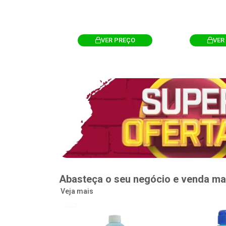
R PREÇO
VER PREÇO
VER
Abasteça o seu negócio e venda ma
Veja mais