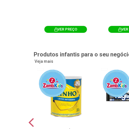
R PREÇO
VER PREÇO
VER
Produtos infantis para o seu negóci
Veja mais