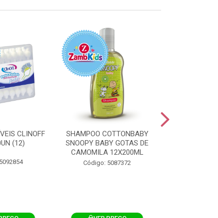
VEIS CLINOFF
SHAMPOO COTTONBABY
TOALHA U
UN (12)
SNOOPY BABY GOTAS DE
CLINOFF CUI
CAMOMILA 12X200ML
PELE 100
 5092854
Código: 5087372
Código: 