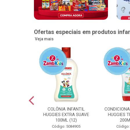
Ofertas especiais em produtos infan
Veja mais
GGIES RÁPIDA
COLÔNIA INFANTIL
CONDICIONA
MEGUINHA XXG
HUGGIES EXTRA SUAVE
HUGGIES T
DADES (6)
100ML (12)
200M
: 5096363
Código: 5084905
Código: