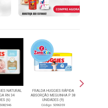
IES NATURAL
FRALDA HUGGIES RÁPIDA
FRALDA HUGG
GA RN 34
ABSORÇÃO MEGUINHA P 38
ABSORÇÃO J
ES (6)
UNIDADES (9)
UNIDAD
 5082946
Código: 5096359
Código: 