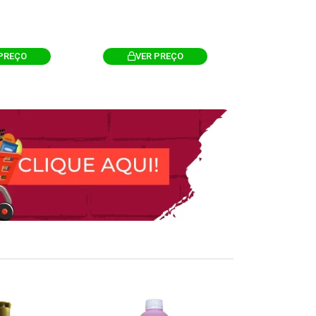
PREÇO
VER PREÇO
VER 