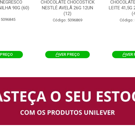
 NEGRESCO
CHOCOLATE CHOCOSTICK
CHOCOLATE
ILHA 90G (60)
NESTLÉ AVELÃ 26G 12UN
LEITE 41,5G
(12)
(
 5096845
Código: 5096869
Código:
 PREÇO
VER PREÇO
VER 