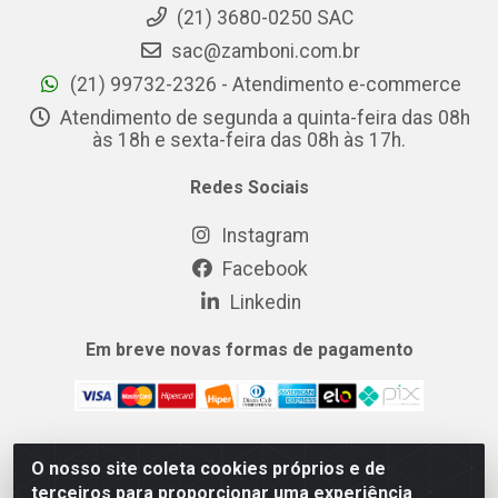
(21) 3680-0250 SAC
sac@zamboni.com.br
(21) 99732-2326 - Atendimento e-commerce
Atendimento de segunda a quinta-feira das 08h
às 18h e sexta-feira das 08h às 17h.
Redes Sociais
Instagram
Facebook
Linkedin
Em breve novas formas de pagamento
O nosso site coleta cookies próprios e de
MIX CERTO DISTRIBUIDORA DE COSMÉTICOS ALIMENTOS E
terceiros para proporcionar uma experiência