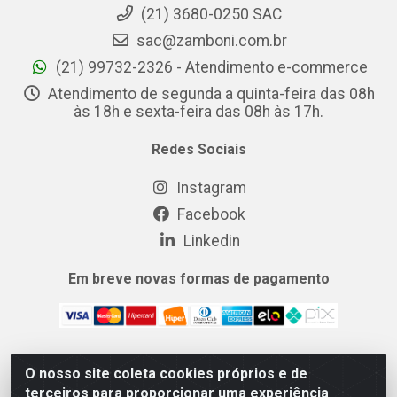
(21) 3680-0250 SAC
sac@zamboni.com.br
(21) 99732-2326 - Atendimento e-commerce
Atendimento de segunda a quinta-feira das 08h
às 18h e sexta-feira das 08h às 17h.
Redes Sociais
Instagram
Facebook
Linkedin
Em breve novas formas de pagamento
O nosso site coleta cookies próprios e de
MIX CERTO DISTRIBUIDORA DE COSMÉTICOS ALIMENTOS E
terceiros para proporcionar uma experiência