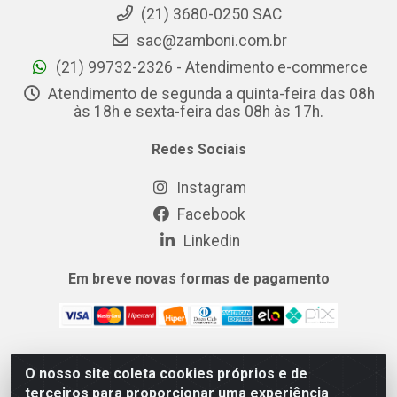
(21) 3680-0250 SAC
sac@zamboni.com.br
(21) 99732-2326 - Atendimento e-commerce
Atendimento de segunda a quinta-feira das 08h
às 18h e sexta-feira das 08h às 17h.
Redes Sociais
Instagram
Facebook
Linkedin
Em breve novas formas de pagamento
O nosso site coleta cookies próprios e de
MIX CERTO DISTRIBUIDORA DE COSMÉTICOS ALIMENTOS E
terceiros para proporcionar uma experiência