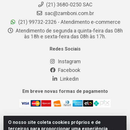
(21) 3680-0250 SAC
sac@zamboni.com.br
(21) 99732-2326 - Atendimento e-commerce
Atendimento de segunda a quinta-feira das 08h
às 18h e sexta-feira das 08h às 17h.
Redes Sociais
Instagram
Facebook
Linkedin
Em breve novas formas de pagamento
O nosso site coleta cookies próprios e de
MIX CERTO DISTRIBUIDORA DE COSMÉTICOS ALIMENTOS E
terceiros para proporcionar uma experiência