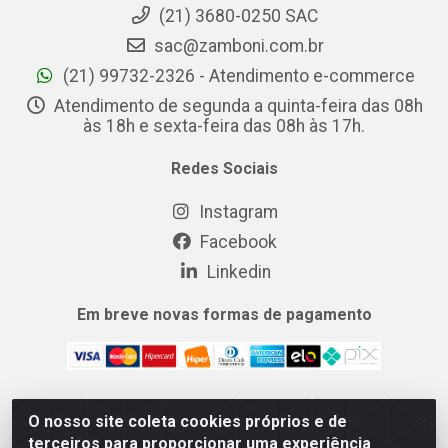
(21) 3680-0250 SAC
sac@zamboni.com.br
(21) 99732-2326 - Atendimento e-commerce
Atendimento de segunda a quinta-feira das 08h
às 18h e sexta-feira das 08h às 17h.
Redes Sociais
Instagram
Facebook
Linkedin
Em breve novas formas de pagamento
O nosso site coleta cookies próprios e de
MIX CERTO DISTRIBUIDORA DE COSMÉTICOS ALIMENTOS E
terceiros para proporcionar uma experiência