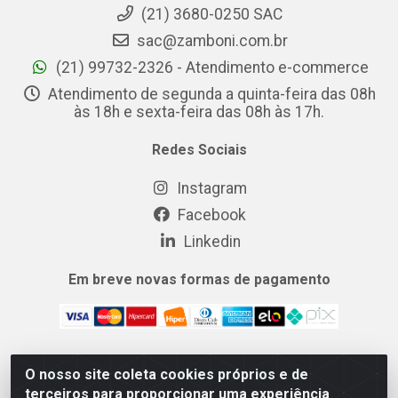
(21) 3680-0250 SAC
sac@zamboni.com.br
(21) 99732-2326 - Atendimento e-commerce
Atendimento de segunda a quinta-feira das 08h
às 18h e sexta-feira das 08h às 17h.
Redes Sociais
Instagram
Facebook
Linkedin
Em breve novas formas de pagamento
O nosso site coleta cookies próprios e de
MIX CERTO DISTRIBUIDORA DE COSMÉTICOS ALIMENTOS E
terceiros para proporcionar uma experiência