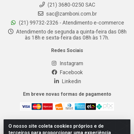
(21) 3680-0250 SAC
sac@zamboni.com.br
(21) 99732-2326 - Atendimento e-commerce
Atendimento de segunda a quinta-feira das 08h
às 18h e sexta-feira das 08h às 17h.
Redes Sociais
Instagram
Facebook
Linkedin
Em breve novas formas de pagamento
O nosso site coleta cookies próprios e de
MIX CERTO DISTRIBUIDORA DE COSMÉTICOS ALIMENTOS E
terceiros para proporcionar uma experiência