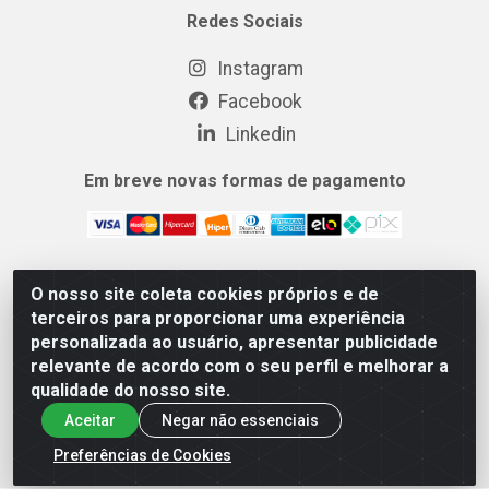
Redes Sociais
Instagram
Facebook
Linkedin
Em breve novas formas de pagamento
O nosso site coleta cookies próprios e de
MIX CERTO DISTRIBUIDORA DE COSMÉTICOS
terceiros para proporcionar uma experiência
ALIMENTOS E LIMPEZA LTDA - Rua Dezesseis, 200,
personalizada ao usuário, apresentar publicidade
Xerém, Duque de Caxias/RJ - CNPJ 14.741.172/0001-20
relevante de acordo com o seu perfil e melhorar a
qualidade do nosso site.
Aceitar
Negar não essenciais
Preferências de Cookies